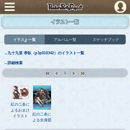
PandoraPartyProject
イラスト一覧
イラスト一覧
アルバム一覧
スケッチブック
→九十九里 孝臥（p3p010342）のイラスト一覧
→詳細検索
1
« first
‹
next ›
last »
prev
紅の二条に
よるおまけ
紅の二条に
イラスト
よる全身図