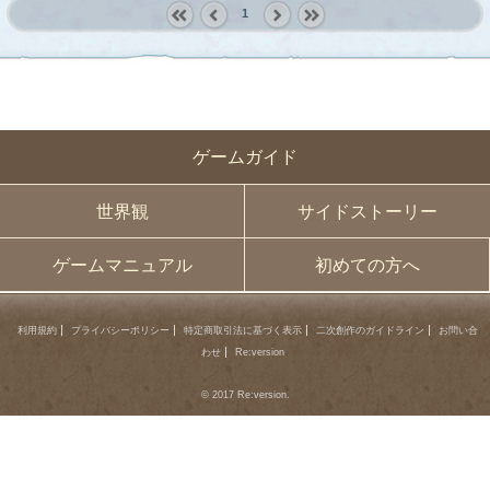
1
« first
‹
next ›
last »
prev
ゲームガイド
世界観
サイドストーリー
ゲームマニュアル
初めての方へ
利用規約
プライバシーポリシー
特定商取引法に基づく表示
二次創作のガイドライン
お問い合
わせ
Re:version
© 2017 Re:version.