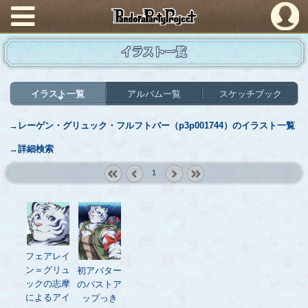
PandoraPartyProject
イラスト一覧
イラスト一覧
アルバム一覧
スケッチブック
→レーゲン・グリュック・フルフトバー（p3p001744）のイラスト一覧
→詳細検索
1
« first
‹
next ›
last »
prev
フェアレイ
ン＝グリュ
初アバター
ックの志摩
のバストア
によるアイ
ップっき