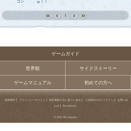
コン
ゅ！！
1
« first
‹
next ›
last »
prev
ゲームガイド
世界観
サイドストーリー
ゲームマニュアル
初めての方へ
利用規約
プライバシーポリシー
特定商取引法に基づく表示
二次創作のガイドライン
お問い合
わせ
Re:version
© 2017 Re:version.