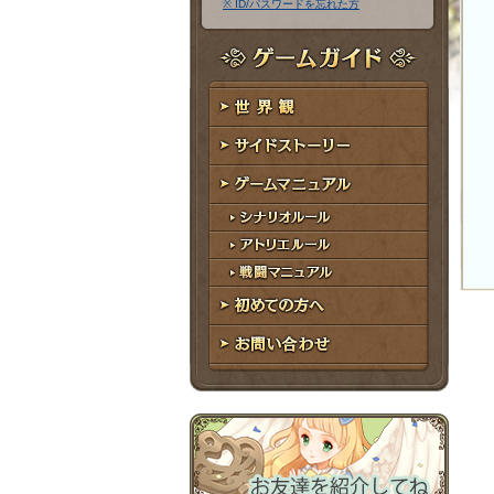
※ ID/パスワードを忘れた方
ア
ワ
ド
ー
レ
ド
ゲームガイド
ス
世界観
サイドストーリー
ゲームマニュアル
シナリオルール
アトリエルール
戦闘マニュアル
初めての方へ
お問い合わせ