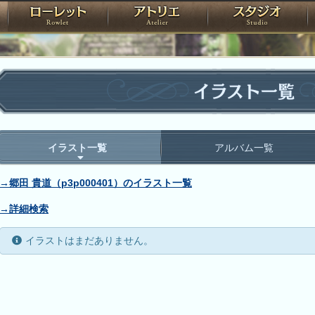
神殿
ローレット
アトリエ
raPartyProject
イラスト一覧
イラスト一覧
アルバム一覧
→郷田 貴道（p3p000401）のイラスト一覧
→詳細検索
イラストはまだありません。