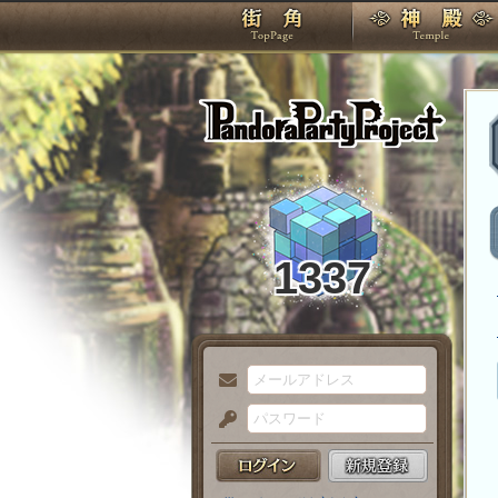
TOP
Pando
1337
メ
ー
パ
ル
ス