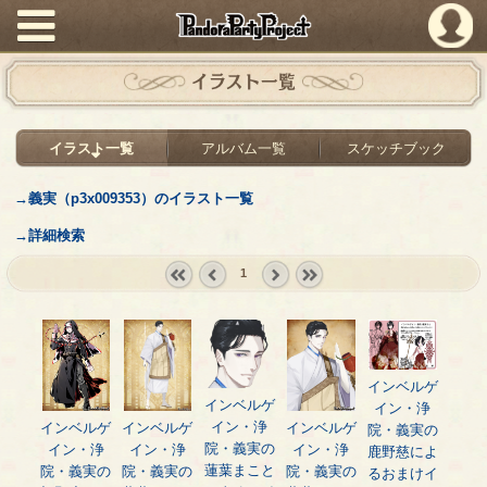
PandoraPartyProject
イラスト一覧
イラスト一覧
アルバム一覧
スケッチブック
→義実（p3x009353）のイラスト一覧
→詳細検索
1
« first
‹
next ›
last »
prev
インベルゲ
インベルゲ
イン・浄
イン・浄
インベルゲ
インベルゲ
インベルゲ
院・義実の
院・義実の
イン・浄
イン・浄
イン・浄
鹿野慈によ
蓮葉まこと
院・義実の
院・義実の
院・義実の
るおまけイ