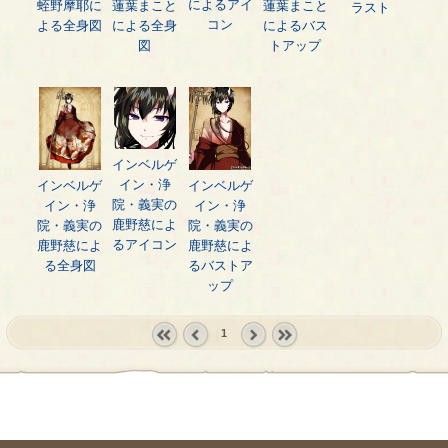
によるアイ
蛭野摩耶に
蓮葉まこと
蓮葉まこと
ラスト
コン
よる全身図
による全身
によるバス
図
トアップ
インベルゲ
イン・浄
インベルゲ
インベルゲ
院・義実の
イン・浄
イン・浄
鹿野慈によ
院・義実の
院・義実の
るアイコン
鹿野慈によ
鹿野慈によ
る全身図
るバストア
ップ
1
« first
‹
next ›
last »
prev