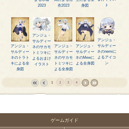
ト
2023
衣2023
身図
アンジュ・
アンジュ・
サルディー
サルディー
アンジュ・
アンジュ・
アンジュ・
ネのサカモ
ネのnemiに
サルディー
サルディー
サルディー
トミツキに
よるアイコ
ネのトラト
ネのサカモ
ネのMewに
よるおまけ
ン
キによる全
トミツキに
よる全身図
イラスト
身図
よる全身図
1
2
3
4
« first
‹
next ›
last »
prev
ゲームガイド