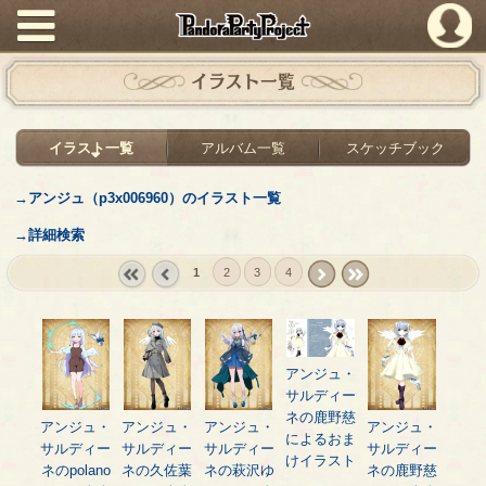
PandoraPartyProject
イラスト一覧
イラスト一覧
アルバム一覧
スケッチブック
→アンジュ（p3x006960）のイラスト一覧
→詳細検索
1
2
3
4
« first
‹
next ›
last »
prev
アンジュ・
サルディー
ネの鹿野慈
アンジュ・
アンジュ・
アンジュ・
アンジュ・
によるおま
サルディー
サルディー
サルディー
サルディー
けイラスト
ネのpolano
ネの久佐葉
ネの萩沢ゆ
ネの鹿野慈