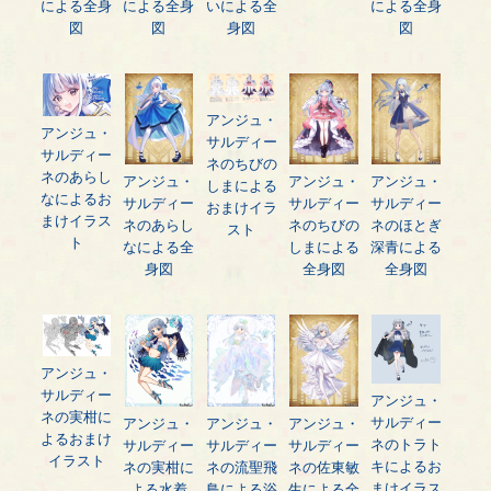
による全身
による全身
いによる全
による全身
図
図
身図
図
アンジュ・
アンジュ・
サルディー
サルディー
ネのちびの
ネのあらし
アンジュ・
アンジュ・
アンジュ・
しまによる
なによるお
サルディー
サルディー
サルディー
おまけイラ
まけイラス
ネのあらし
ネのちびの
ネのほとぎ
スト
ト
なによる全
しまによる
深青による
身図
全身図
全身図
アンジュ・
サルディー
アンジュ・
ネの実柑に
サルディー
アンジュ・
アンジュ・
アンジュ・
よるおまけ
ネのトラト
サルディー
サルディー
サルディー
イラスト
キによるお
ネの実柑に
ネの流聖飛
ネの佐東敏
まけイラス
よる水着
鳥による浴
生による全