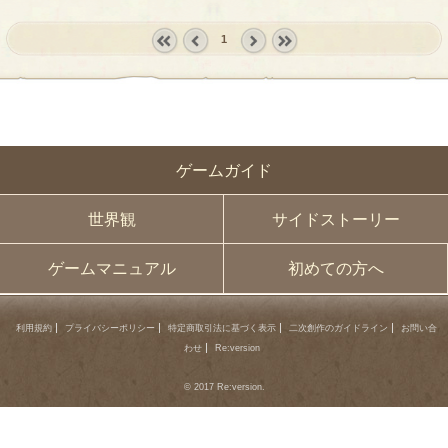
1
« first
‹
next ›
last »
prev
ゲームガイド
世界観
サイドストーリー
ゲームマニュアル
初めての方へ
利用規約
プライバシーポリシー
特定商取引法に基づく表示
二次創作のガイドライン
お問い合
わせ
Re:version
© 2017 Re:version.