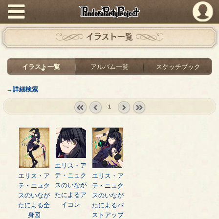
PandoraPartyProject
イラスト一覧
イラスト一覧
アルバム一覧
スケッチブック
→詳細検索
1
« first
‹
next ›
last »
prev
エリス・ア
テ・ニュク
エリス・ア
エリス・ア
スのいなが
テ・ニュク
テ・ニュク
たによるア
スのいなが
スのいなが
イコン
たによる全
たによるバ
身図
ストアップ