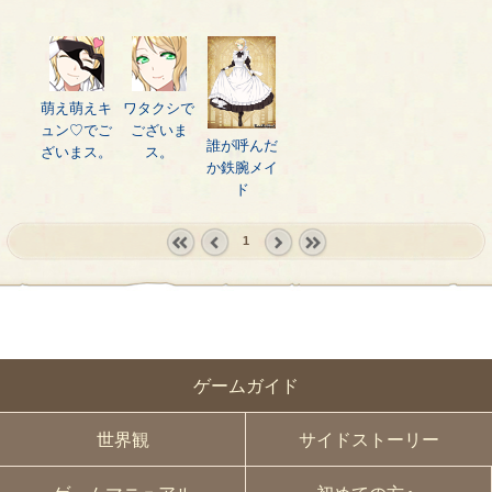
萌え萌えキ
ワタクシで
ュン♡でご
ございま
誰が呼んだ
ざいまス。
ス。
か鉄腕メイ
ド
1
« first
‹
next ›
last »
prev
ゲームガイド
世界観
サイドストーリー