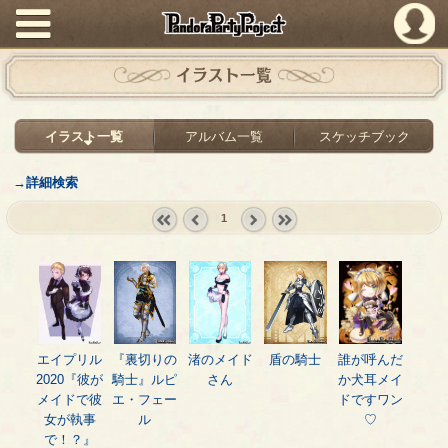
PandoraPartyProject
イラスト一覧
イラスト一覧
アルバム一覧
スケッチブック
→詳細検索
1
« first
‹
next ›
last »
prev
エイプリル
『裏切りの
渚のメイド
盾の騎士
誰が呼んだ
2020『彼が
騎士』ルピ
さん
か犬耳メイ
メイドで彼
エ・フェー
ドですワン
女が執事
ル
♡
で！？』