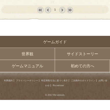
1
« first
‹
next ›
last »
prev
ゲームガイド
世界観
サイドストーリー
ゲームマニュアル
初めての方へ
利用規約
プライバシーポリシー
特定商取引法に基づく表示
二次創作のガイドライン
お問い合
わせ
Re:version
© 2017 Re:version.