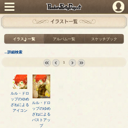
PandoraPartyProject
イラスト一覧
イラスト一覧
アルバム一覧
スケッチブック
→詳細検索
1
« first
‹
next ›
last »
prev
ルル・ドロ
ップのゆめ
ルル・ドロ
ざねによる
ップのゆめ
アイコン
ざねによる
バストアッ
プ