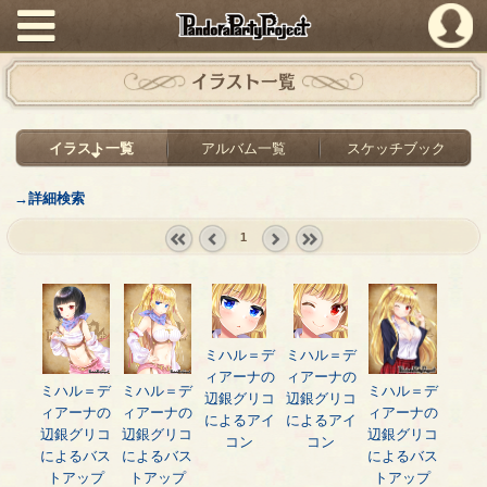
PandoraPartyProject
イラスト一覧
イラスト一覧
アルバム一覧
スケッチブック
→詳細検索
1
« first
‹
next ›
last »
prev
ミハル＝デ
ミハル＝デ
ィアーナの
ィアーナの
ミハル＝デ
ミハル＝デ
ミハル＝デ
辺銀グリコ
辺銀グリコ
ィアーナの
ィアーナの
ィアーナの
によるアイ
によるアイ
辺銀グリコ
辺銀グリコ
辺銀グリコ
コン
コン
によるバス
によるバス
によるバス
トアップ
トアップ
トアップ