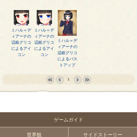
ミハル＝デ
ミハル＝デ
ィアーナの
ィアーナの
ミハル＝デ
辺銀グリコ
辺銀グリコ
ィアーナの
によるアイ
によるアイ
辺銀グリコ
コン
コン
によるバス
トアップ
1
« first
‹
next ›
last »
prev
ゲームガイド
世界観
サイドストーリー