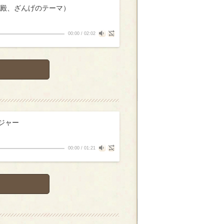
神殿、ざんげのテーマ）
00:00
/
02:02
〇ジャー
00:00
/
01:21