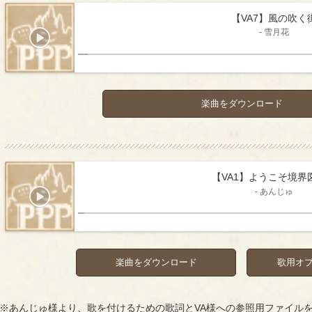
【VA7】風の吹く
- 雪月花
楽曲をダウンロード
【VA1】ようこそ境界
- あんじゅ
楽曲をダウンロード
歌用オ
※あんじゅ様より、歌を付けるための歌詞とVA様への参照用ファイル