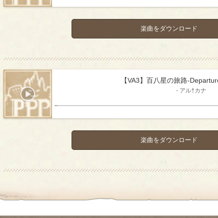
楽曲をダウンロード
【VA3】百八星の旅路-Departure o
- アル†カナ
楽曲をダウンロード