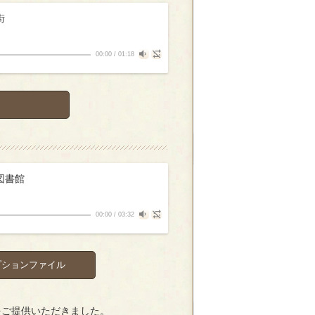
街
00:00
/
01:18
図書館
00:00
/
03:32
プションファイル
をご提供いただきました。