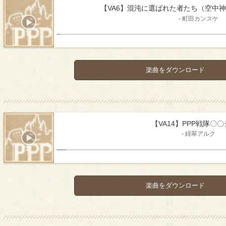
【VA6】混沌に選ばれた者たち（空中
- 町田カンスケ
楽曲をダウンロード
【VA14】PPP戦隊〇
- 緋翠アルク
楽曲をダウンロード