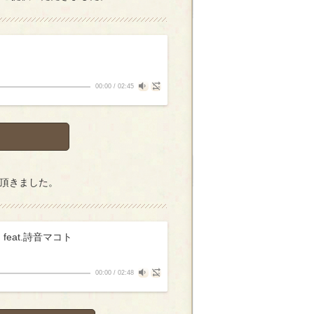
00:00
/
02:45
頂きました。
! feat.詩音マコト
00:00
/
02:48