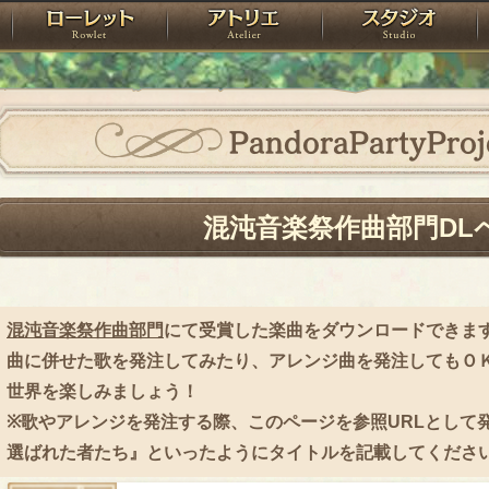
神殿
ローレット
アトリエ
raPartyProject
PandoraPartyProj
混沌音楽祭作曲部門DL
混沌音楽祭作曲部門
にて受賞した楽曲をダウンロードできま
曲に併せた歌を発注してみたり、アレンジ曲を発注してもＯ
世界を楽しみましょう！
※歌やアレンジを発注する際、このページを参照URLとして発
選ばれた者たち』といったようにタイトルを記載してくださ