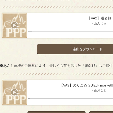
【VA2】運命戦
- あんじゅ
楽曲をダウンロード
※あんじゅ様のご厚意により、惜しくも賞を逃した『運命戦』もご提供
【VA9】のりこめ☆Black market!
- 茶月こま