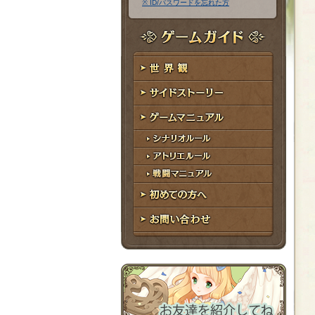
※ ID/パスワードを忘れた方
ア
ワ
ド
ー
レ
ド
ゲームガイド
ス
世界観
サイドストーリー
ゲームマニュアル
シナリオルール
アトリエルール
戦闘マニュアル
初めての方へ
お問い合わせ