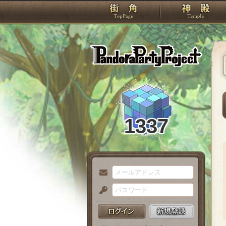
TOP
Pando
1337
メ
ー
パ
ル
ス