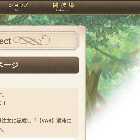
スタジオ
ショップ
闘技場
ect
ページ
す。
Ｋ！
注文に記載し『【VA6】混沌に
い。