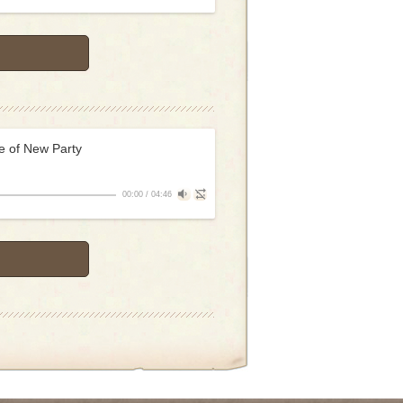
f New Party
00:00
/
04:46