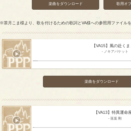
楽曲をダウンロード
歌用オ
※茶月こま様より、歌を付けるための歌詞とVA様への参照用ファイル
【VA15】風の赴く
- ノキアパケット
楽曲をダウンロード
【VA13】特異運命
- 落葉 剛