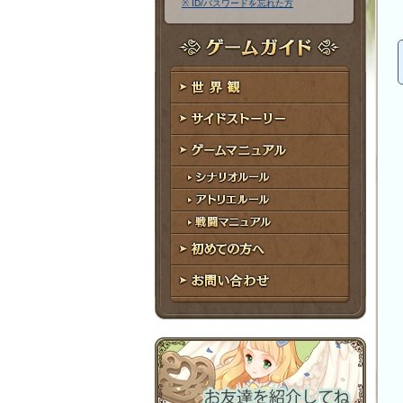
※ ID/パスワードを忘れた方
ア
ワ
ド
ー
レ
ド
ゲームガイド
ス
世界観
サイドストーリー
ゲームマニュアル
シナリオルール
アトリエルール
戦闘マニュアル
初めての方へ
お問い合わせ