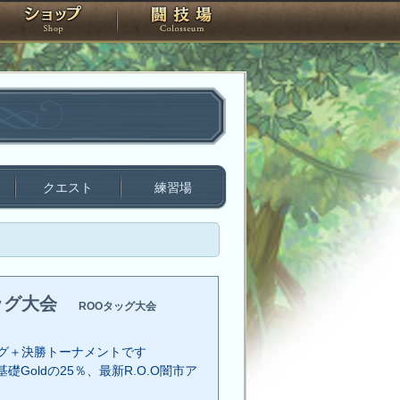
スタジオ
ショップ
闘技場
クエスト
練習場
ッグ大会
ROOタッグ大会
グ＋決勝トーナメントです
礎Goldの25％、最新R.O.O闇市ア