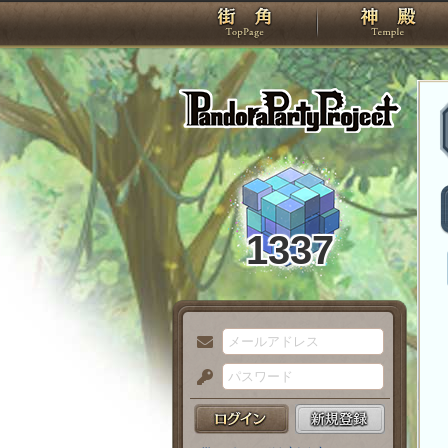
TOP
Pando
1337
メ
ー
パ
ル
ス