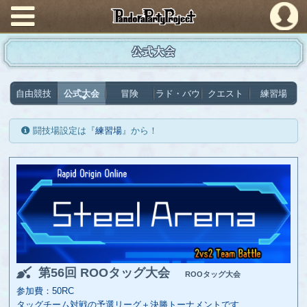
PandoraPartyProject
公式大会
自由競技
公式大会
冒険
ラド・バウ
クエスト
練習場
闘技場設定は『
練習場
』から！
第56回 ROOタッグ大会
ROOタッグ大会
参加費：50RC
タッグチーム対戦の予選リーグ＋決勝トーナメントです