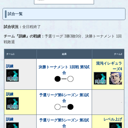
試合一覧
試合状況：
全日程終了
チーム『訓練』の戦績：
予選リーグ 3勝3敗0分、決勝トーナメント 1回
戦敗退
チーム1
結果
チーム2
混沌イレギュラ
訓練
決勝トーナメント 1回戦 第5試
ーズ4
合
訓練
予選リーグ第6シーズン 第1試
合
-
訓練
レベル上げ
予選リーグ第5シーズン 第2試
合