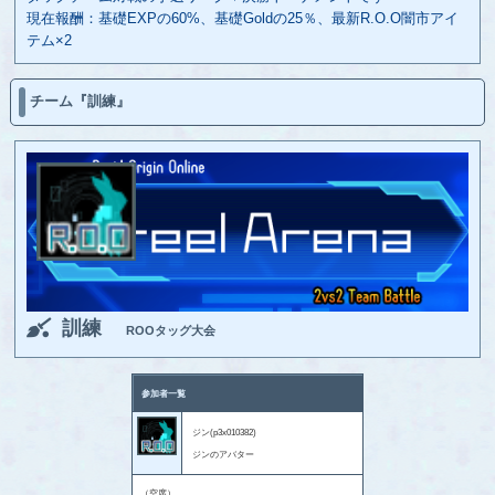
現在報酬：基礎EXPの60%、基礎Goldの25％、最新R.O.O闇市アイ
テム×2
チーム『訓練』
訓練
ROOタッグ大会
参加者一覧
ジン(p3x010382)
ジンのアバター
（空席）