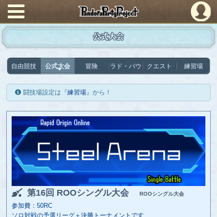
PandoraPartyProject
公式大会
自由競技
公式大会
冒険
ラド・バウ
クエスト
練習場
闘技場設定は『
練習場
』から！
第16回 ROOシングル大会
ROOシングル大会
参加費：50RC
ソロ対戦の予選リーグ＋決勝トーナメントです