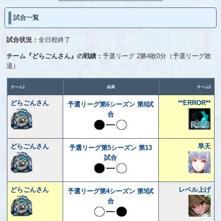
試合一覧
試合状況：
全日程終了
チーム『どらごんさん』の戦績：
予選リーグ 2勝4敗0分（予選リーグ敗
退）
チーム1
結果
チーム2
どらごんさん
**ERROR**
予選リーグ第6シーズン 第8試
合
どらごんさん
旱天
予選リーグ第5シーズン 第13
試合
どらごんさん
レベル上げ
予選リーグ第4シーズン 第9試
合