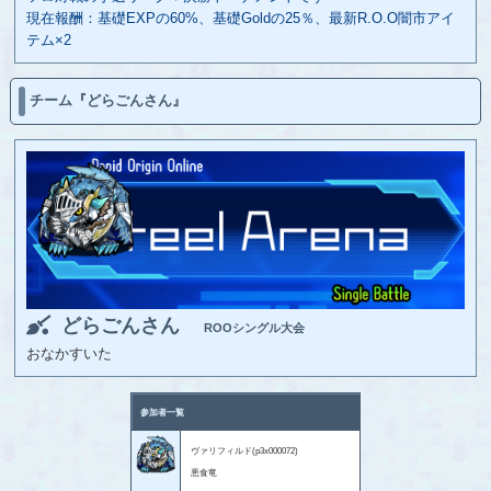
現在報酬：基礎EXPの60%、基礎Goldの25％、最新R.O.O闇市アイ
テム×2
チーム『どらごんさん』
どらごんさん
ROOシングル大会
おなかすいた
参加者一覧
ヴァリフィルド(p3x000072)
悪食竜