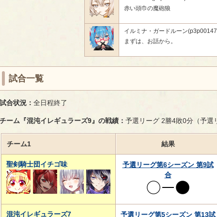
赤い頭巾の魔砲狼
イルミナ・ガードルーン(p3p00147
まずは、お話から。
試合一覧
試合状況：
全日程終了
チーム『混沌イレギュラーズ9』の戦績：
予選リーグ 2勝4敗0分（予
チーム1
結果
聖剣騎士団イチゴ味
予選リーグ第6シーズン 第9試
合
混沌イレギュラーズ7
予選リーグ第5シーズン 第13試