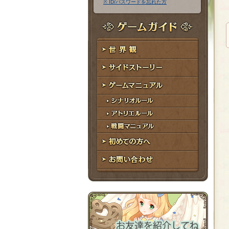
※ ID/パスワードを忘れた方
ア
ワ
ド
ー
レ
ド
ゲームガイド
ス
世界観
サイドストーリー
ゲームマニュアル
シナリオルール
アトリエルール
戦闘マニュアル
初めての方へ
お問い合わせ