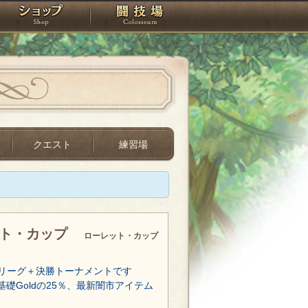
スタジオ
ショップ
闘技場
クエスト
練習場
ット・カップ
ローレット・カップ
リーグ＋決勝トーナメントです
基礎Goldの25％、最新闇市アイテム