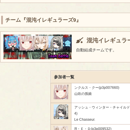
チーム『混沌イレギュラーズ9』
混沌イレギュラ
自動結成チームです。
参加者一覧
ンクルス・クー(p3p007660)
山吹の孫娘
アッシュ・ウィンター・チャイルド(p3
4)
Le Chasseur.
Я・Ｅ・Ｄ(p3p009532)