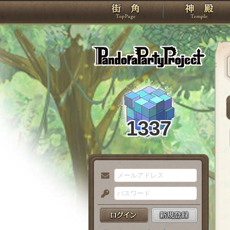
TOP
Pando
1337
メ
ー
パ
ル
ス