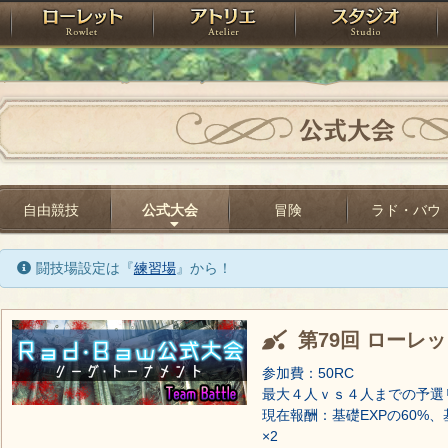
神殿
ローレット
アトリエ
raPartyProject
公式大会
自由競技
公式大会
冒険
ラド・バウ
闘技場設定は『
練習場
』から！
第79回 ローレ
参加費：50RC
最大４人ｖｓ４人までの予選
現在報酬：基礎EXPの60%、
×2