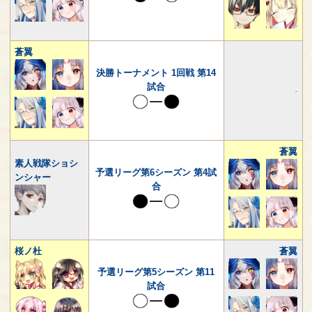
蒼翼
決勝トーナメント 1回戦 第14
試合
-
蒼翼
素人戦隊ショシ
予選リーグ第6シーズン 第4試
ンシャー
合
桜ノ杜
蒼翼
予選リーグ第5シーズン 第11
試合