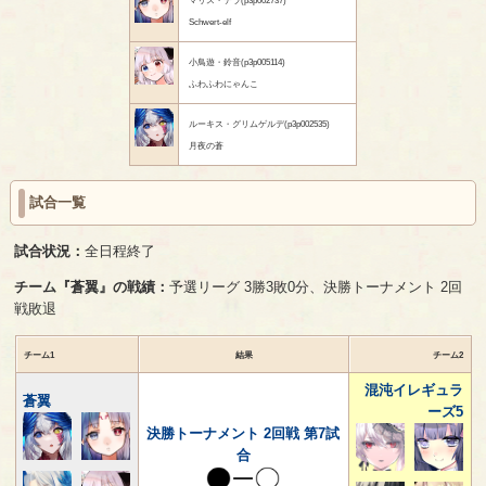
Schwert-elf
小鳥遊・鈴音(p3p005114)
ふわふわにゃんこ
ルーキス・グリムゲルデ(p3p002535)
月夜の蒼
試合一覧
試合状況：
全日程終了
チーム『蒼翼』の戦績：
予選リーグ 3勝3敗0分、決勝トーナメント 2回
戦敗退
チーム1
結果
チーム2
混沌イレギュラ
蒼翼
ーズ5
決勝トーナメント 2回戦 第7試
合