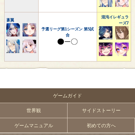
混沌イレギュラ
蒼翼
ーズ7
予選リーグ第1シーズン 第5試
合
ゲームガイド
世界観
サイドストーリー
ゲームマニュアル
初めての方へ