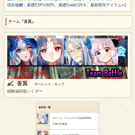
現在報酬：基礎EXPの60%、基礎Goldの25％、最新闇市アイテム×2
チーム『蒼翼』
蒼翼
ローレット・カップ
経験値回収いくぞー
参加者一覧
ルナール・グリムゲルデ(p3p002562)
片翼の守護者
マリス・テラ(p3p002737)