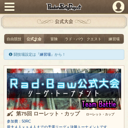
PandoraPartyProject
公式大会
自由競技
公式大会
冒険
ラド・バウ
クエスト
練習場
闘技場設定は『
練習場
』から！
第75回 ローレット・カップ
ローレット・カップ
参加費：50RC
最大４人ｖｓ４人までの予選リーグ＋決勝トーナメントです