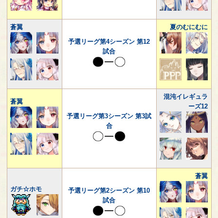
蒼翼
夏のむにむに
予選リーグ第4シーズン 第12
試合
混沌イレギュラ
蒼翼
ーズ12
予選リーグ第3シーズン 第3試
合
蒼翼
ガチ☆ホモ
予選リーグ第2シーズン 第10
試合