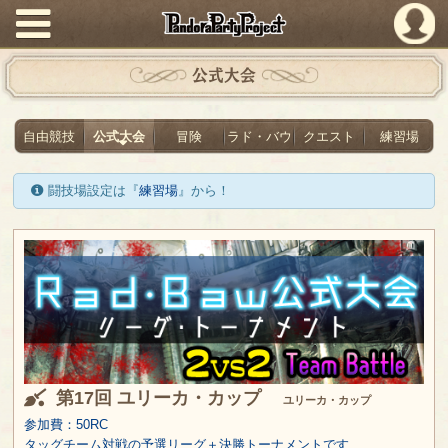
PandoraPartyProject
公式大会
自由競技
公式大会
冒険
ラド・バウ
クエスト
練習場
闘技場設定は『
練習場
』から！
第17回 ユリーカ・カップ
ユリーカ・カップ
参加費：50RC
タッグチーム対戦の予選リーグ＋決勝トーナメントです