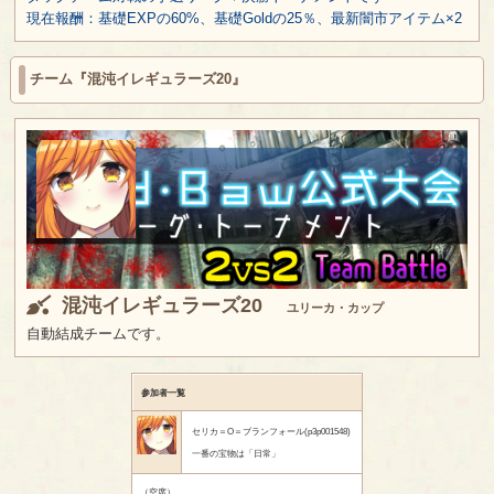
現在報酬：基礎EXPの60%、基礎Goldの25％、最新闇市アイテム×2
チーム『混沌イレギュラーズ20』
混沌イレギュラーズ20
ユリーカ・カップ
自動結成チームです。
参加者一覧
セリカ＝O＝ブランフォール(p3p001548)
一番の宝物は「日常」
（空席）