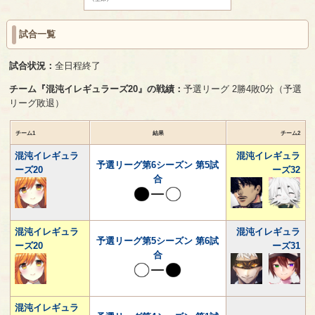
試合一覧
試合状況：
全日程終了
チーム『混沌イレギュラーズ20』の戦績：
予選リーグ 2勝4敗0分（予選
リーグ敗退）
チーム1
結果
チーム2
混沌イレギュラ
混沌イレギュラ
予選リーグ第6シーズン 第5試
ーズ20
ーズ32
合
混沌イレギュラ
混沌イレギュラ
予選リーグ第5シーズン 第6試
ーズ20
ーズ31
合
混沌イレギュラ