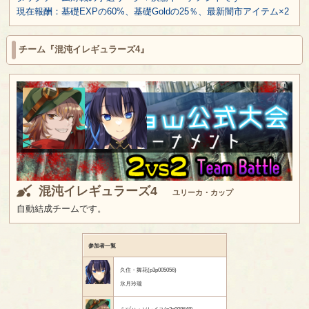
現在報酬：基礎EXPの60%、基礎Goldの25％、最新闇市アイテム×2
チーム『混沌イレギュラーズ4』
混沌イレギュラーズ4
ユリーカ・カップ
自動結成チームです。
参加者一覧
久住・舞花(p3p005056)
氷月玲瓏
ミヅハ・ソレイユ(p3p008648)