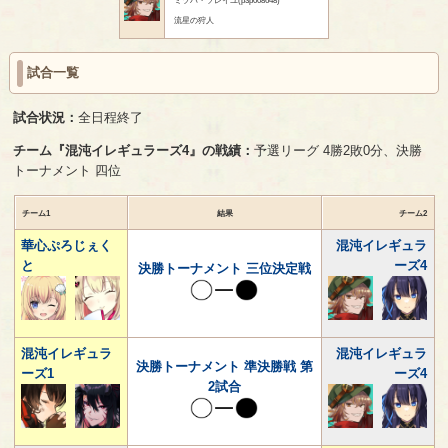
流星の狩人
試合一覧
試合状況：
全日程終了
チーム『混沌イレギュラーズ4』の戦績：
予選リーグ 4勝2敗0分、決勝
トーナメント 四位
チーム1
結果
チーム2
華心ぷろじぇく
混沌イレギュラ
と
ーズ4
決勝トーナメント 三位決定戦
混沌イレギュラ
混沌イレギュラ
決勝トーナメント 準決勝戦 第
ーズ1
ーズ4
2試合