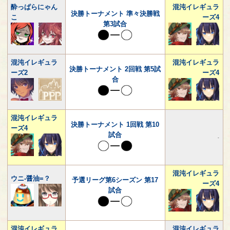
酔っぱらにゃん
混沌イレギュラ
決勝トーナメント 準々決勝戦
こ
ーズ4
第3試合
混沌イレギュラ
混沌イレギュラ
決勝トーナメント 2回戦 第5試
ーズ2
ーズ4
合
混沌イレギュラ
決勝トーナメント 1回戦 第10
ーズ4
試合
-
混沌イレギュラ
ウニ-醤油=？
予選リーグ第6シーズン 第17
ーズ4
試合
混沌イレギュラ
混沌イレギュラ