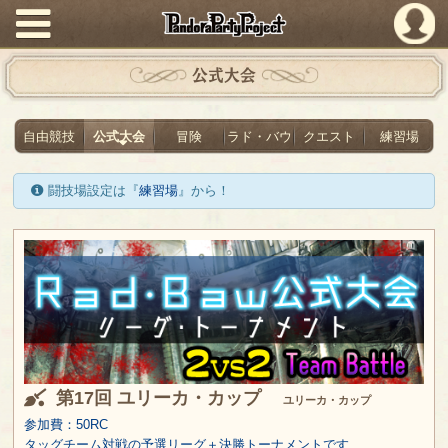
PandoraPartyProject
公式大会
自由競技
公式大会
冒険
ラド・バウ
クエスト
練習場
闘技場設定は『
練習場
』から！
第17回 ユリーカ・カップ
ユリーカ・カップ
参加費：50RC
タッグチーム対戦の予選リーグ＋決勝トーナメントです