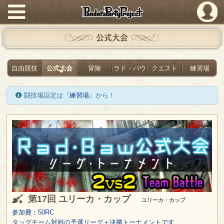
PandoraPartyProject
公式大会
自由競技
公式大会
冒険
ラド・バウ
クエスト
練習場
闘技場設定は『
練習場
』から！
第17回 ユリーカ・カップ
ユリーカ・カップ
参加費：50RC
タッグチーム対戦の予選リーグ＋決勝トーナメントです