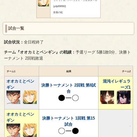
(p3p006562)
奈落の虹
試合一覧
試合状況：
全日程終了
チーム『オオカミとペンギン』の戦績：
予選リーグ 5勝1敗0分、決勝ト
ーナメント 2回戦敗退
チーム1
結果
チーム2
オオカミとペン
混沌イレギュラ
決勝トーナメント 2回戦 第8試
ギン
ーズ1
合
オオカミとペン
決勝トーナメント 1回戦 第15
ギン
試合
-