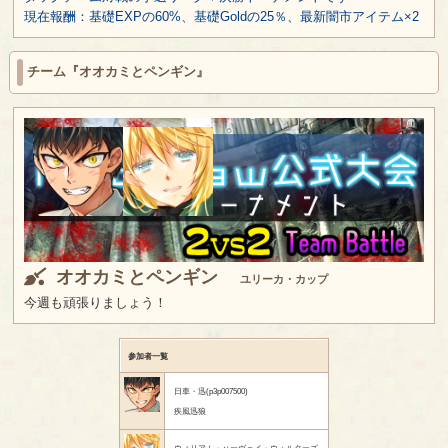
現在報酬：基礎EXPの60%、基礎Goldの25％、最新闇市アイテム×2
チーム『オオカミとペンギン』
オオカミとペンギン
ユリーカ・カップ
今週も頑張りましょう！
参加者一覧
日車・迅(p3p007500)
疾風迅狼
ウィリアム・ハーヴェイ・ウォルターズ