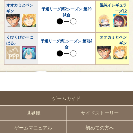
オオカミとペン
混沌イレギュラ
予選リーグ第2シーズン 第29
ギン
ーズ12
試合
くびくびかーに
オオカミとペン
予選リーグ第1シーズン 第7試
ばる♪
ギン
合
ゲームガイド
世界観
サイドストーリー
ゲームマニュアル
初めての方へ