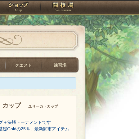
スタジオ
ショップ
闘技場
クエスト
練習場
・カップ
ユリーカ・カップ
グ＋決勝トーナメントです
基礎Goldの25％、最新闇市アイテム