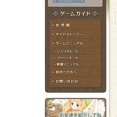
※ ID/パスワードを忘れた方
ア
ワ
ド
ー
レ
ド
ゲームガイド
ス
世界観
サイドストーリー
ゲームマニュアル
シナリオルール
アトリエルール
戦闘マニュアル
初めての方へ
お問い合わせ