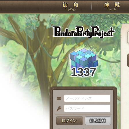
TOP
Pando
1337
メ
ー
パ
ル
ス