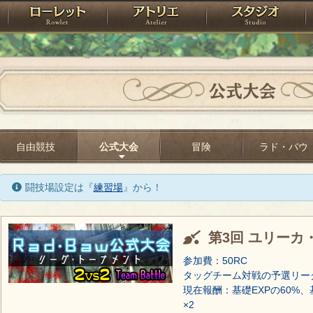
神殿
ローレット
アトリエ
raPartyProject
公式大会
自由競技
公式大会
冒険
ラド・バウ
闘技場設定は『
練習場
』から！
第3回 ユリーカ
参加費：50RC
タッグチーム対戦の予選リー
現在報酬：基礎EXPの60%、
×2