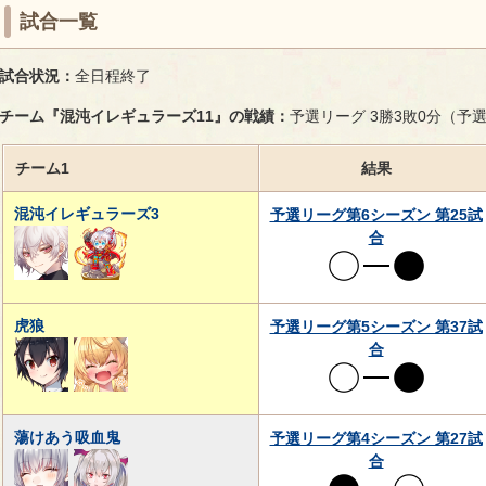
試合一覧
試合状況：
全日程終了
チーム『混沌イレギュラーズ11』の戦績：
予選リーグ 3勝3敗0分（予
チーム1
結果
混沌イレギュラーズ3
予選リーグ第6シーズン 第25試
合
虎狼
予選リーグ第5シーズン 第37試
合
蕩けあう吸血鬼
予選リーグ第4シーズン 第27試
合