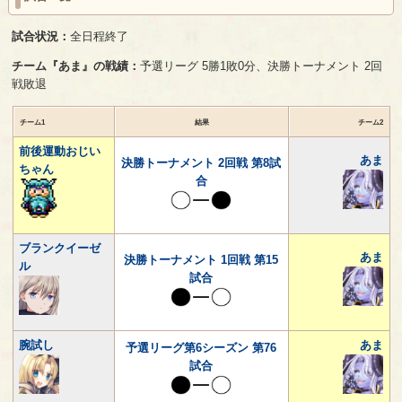
試合状況：
全日程終了
チーム『あま』の戦績：
予選リーグ 5勝1敗0分、決勝トーナメント 2回
戦敗退
チーム1
結果
チーム2
前後運動おじい
あま
決勝トーナメント 2回戦 第8試
ちゃん
合
ブランクイーゼ
あま
決勝トーナメント 1回戦 第15
ル
試合
腕試し
あま
予選リーグ第6シーズン 第76
試合