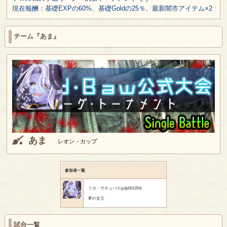
現在報酬：基礎EXPの60%、基礎Goldの25％、最新闇市アイテム×2
チーム『あま』
あま
レオン・カップ
参加者一覧
リカ・サキュバス(p3p001254)
夢の女王
試合一覧