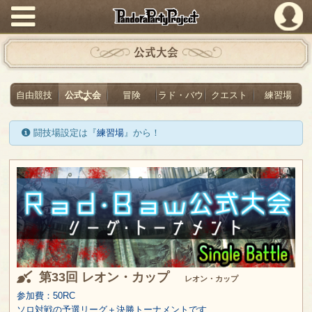
PandoraPartyProject
公式大会
自由競技
公式大会
冒険
ラド・バウ
クエスト
練習場
闘技場設定は『
練習場
』から！
第33回 レオン・カップ
レオン・カップ
参加費：50RC
ソロ対戦の予選リーグ＋決勝トーナメントです