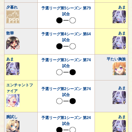
夕暮れ
あま
予選リーグ第5シーズン 第79
試合
散華
あま
予選リーグ第4シーズン 第64
試合
あま
平たい胸族
予選リーグ第3シーズン 第74
試合
エンチャントフ
あま
予選リーグ第2シーズン 第74
ァイア
試合
腕試し
あま
予選リーグ第1シーズン 第24
試合