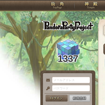
TOP
Pando
1337
メ
ー
パ
ル
ス