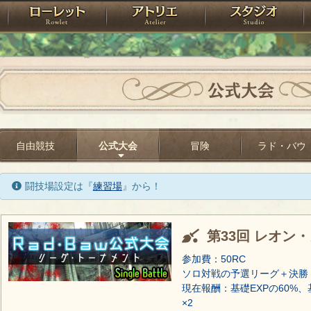
神殿
ローレット
アトリエ
raPartyProject
公式大会
自由競技
公式大会
冒険
ラド・バウ
闘技場設定は『
練習場
』から！
第33回 レオン
参加費：50RC
ソロ対戦の予選リーグ＋決勝
現在報酬：基礎EXPの60%、
×2