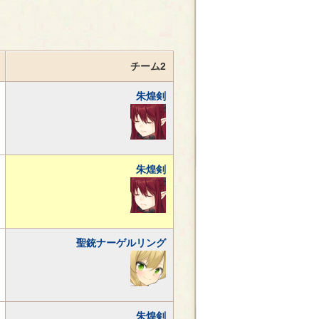
チーム2
朱煌剣
朱煌剣
聖銃ナーゲルリング
朱煌剣