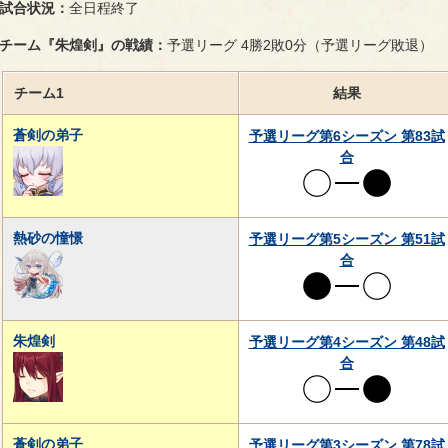
試合状況：
全日程終了
チーム『朱煌剣』の戦績：
予選リーグ 4勝2敗0分（予選リーグ敗退）
チーム1
結果
蒼剣の弟子
予選リーグ第6シーズン 第83試
合
熱砂の憧憬
予選リーグ第5シーズン 第51試
合
朱煌剣
予選リーグ第4シーズン 第48試
合
蒼剣の弟子
予選リーグ第3シーズン 第78試