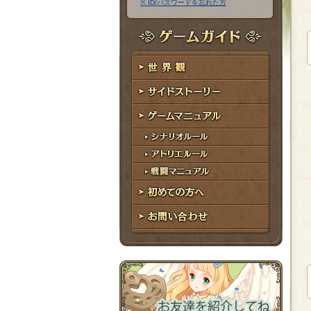
※ ID/パスワードを忘れた方
ア
ワ
ド
ー
レ
ド
ゲームガイド
ス
世界観
サイドストーリー
ゲームマニュアル
シナリオルール
アトリエルール
戦闘マニュアル
初めての方へ
お問い合わせ