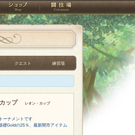
スタジオ
ショップ
闘技場
クエスト
練習場
・カップ
レオン・カップ
トーナメントです
基礎Goldの25％、最新闇市アイテム