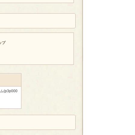
ップ
p3p000