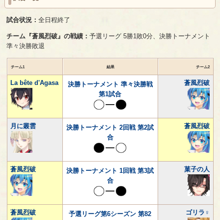
試合状況：
全日程終了
チーム『蒼風烈破』の戦績：
予選リーグ 5勝1敗0分、決勝トーナメント
準々決勝敗退
チーム1
結果
チーム2
La bête d'Agasa
蒼風烈破
決勝トーナメント 準々決勝戦
第1試合
月に叢雲
蒼風烈破
決勝トーナメント 2回戦 第2試
合
蒼風烈破
菓子の人
決勝トーナメント 1回戦 第3試
合
蒼風烈破
ゴリラ♀
予選リーグ第6シーズン 第82