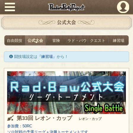
PandoraPartyProject
公式大会
自由競技
公式大会
冒険
ラド・バウ
クエスト
練習場
闘技場設定は『
練習場
』から！
第33回 レオン・カップ
レオン・カップ
参加費：50RC
ソロ対戦の予選リーグ＋決勝トーナメントです