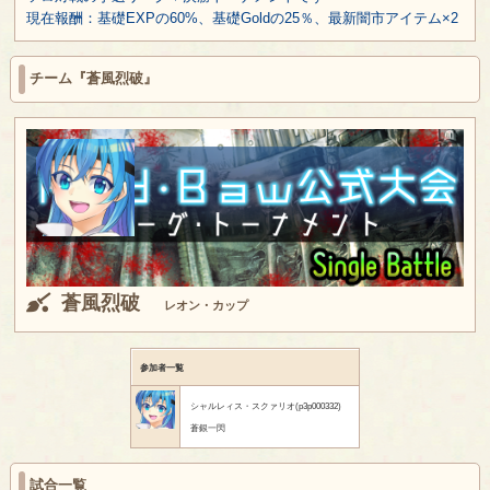
現在報酬：基礎EXPの60%、基礎Goldの25％、最新闇市アイテム×2
チーム『蒼風烈破』
蒼風烈破
レオン・カップ
参加者一覧
シャルレィス・スクァリオ(p3p000332)
蒼銀一閃
試合一覧