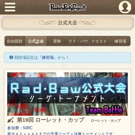
PandoraPartyProject
公式大会
自由競技
公式大会
冒険
ラド・バウ
クエスト
練習場
闘技場設定は『
練習場
』から！
第19回 ローレット・カップ
ローレット・カップ
参加費：50RC
最大４人ｖｓ４人までの予選リーグ＋決勝トーナメントです