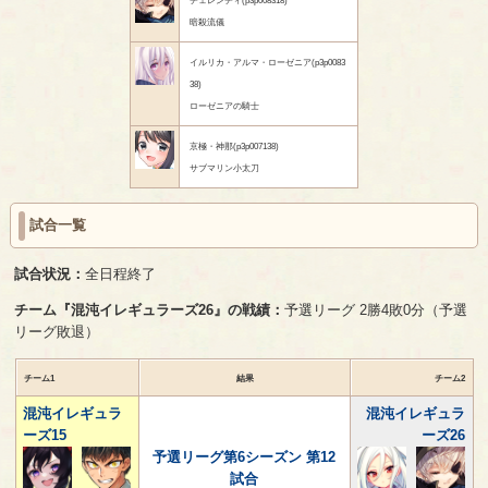
暗殺流儀
イルリカ・アルマ・ローゼニア(p3p0083
38)
ローゼニアの騎士
京極・神那(p3p007138)
サブマリン小太刀
試合一覧
試合状況：
全日程終了
チーム『混沌イレギュラーズ26』の戦績：
予選リーグ 2勝4敗0分（予選
リーグ敗退）
チーム1
結果
チーム2
混沌イレギュラ
混沌イレギュラ
ーズ15
ーズ26
予選リーグ第6シーズン 第12
試合