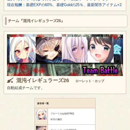
現在報酬：基礎EXPの60%、基礎Goldの25％、最新闇市アイテム×2
チーム『混沌イレギュラーズ26』
混沌イレギュラーズ26
ローレット・カップ
自動結成チームです。
参加者一覧
フローリカ(p3p007962)
砕月の傭兵
チェレンチィ(p3p008318)