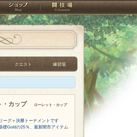
スタジオ
ショップ
闘技場
クエスト
練習場
ト・カップ
ローレット・カップ
リーグ＋決勝トーナメントです
基礎Goldの25％、最新闇市アイテム