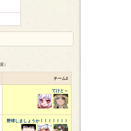
敗退）
チーム2
てけと～
野球しましょうか！！！！！！！