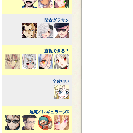
閑古グラサン
直視できる？
全敗狙い
混沌イレギュラーズ6