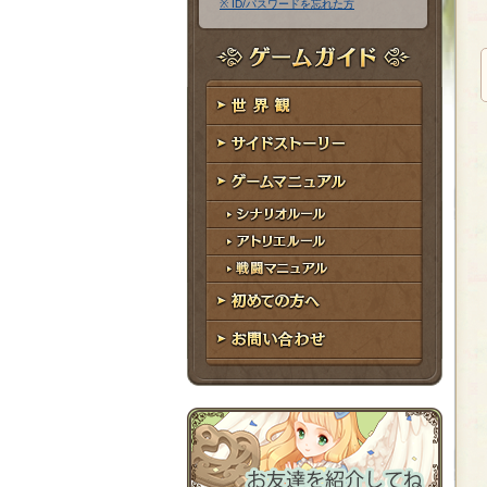
※ ID/パスワードを忘れた方
ア
ワ
ド
ー
レ
ド
ゲームガイド
ス
世界観
サイドストーリー
ゲームマニュアル
シナリオルール
アトリエルール
戦闘マニュアル
初めての方へ
お問い合わせ