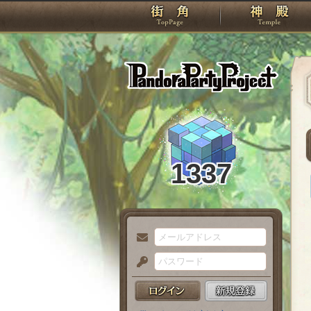
TOP
Pando
1337
メ
ー
パ
ル
ス