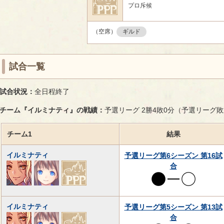
プロ斥候
（空席）
ギルド
試合一覧
試合状況：
全日程終了
チーム『イルミナティ』の戦績：
予選リーグ 2勝4敗0分（予選リーグ
チーム1
結果
イルミナティ
予選リーグ第6シーズン 第16試
合
イルミナティ
予選リーグ第5シーズン 第13試
合