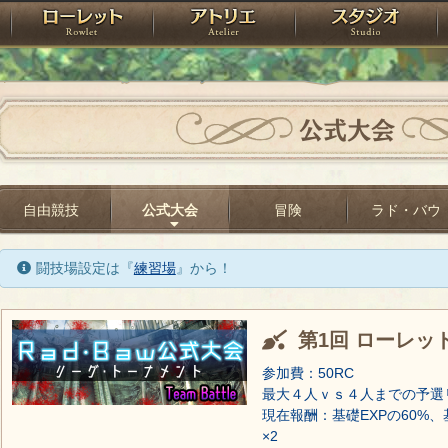
神殿
ローレット
アトリエ
raPartyProject
公式大会
自由競技
公式大会
冒険
ラド・バウ
闘技場設定は『
練習場
』から！
第1回 ローレッ
参加費：50RC
最大４人ｖｓ４人までの予選
現在報酬：基礎EXPの60%、
×2