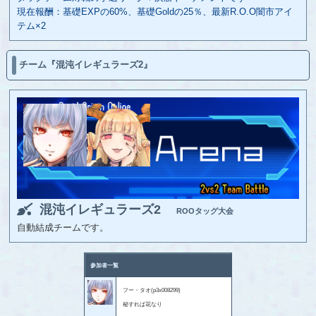
現在報酬：基礎EXPの60%、基礎Goldの25％、最新R.O.O闇市アイ
テム×2
チーム『混沌イレギュラーズ2』
混沌イレギュラーズ2
ROOタッグ大会
自動結成チームです。
参加者一覧
フー・タオ(p3x008299)
秘すれば花なり