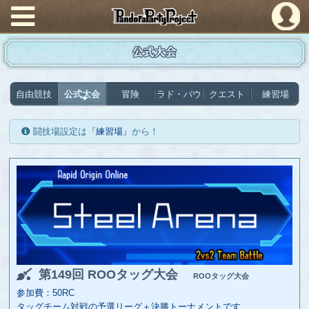
PandoraPartyProject
公式大会
自由競技
公式大会
冒険
ラド・バウ
クエスト
練習場
闘技場設定は『
練習場
』から！
第149回 ROOタッグ大会
ROOタッグ大会
参加費：50RC
タッグチーム対戦の予選リーグ＋決勝トーナメントです