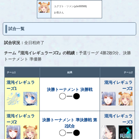
ユグゴト・ツァン(p3x000569)
お母さん
試合一覧
試合状況：
全日程終了
チーム『混沌イレギュラーズ2』の戦績：
予選リーグ 4勝2敗0分、決勝
トーナメント 準優勝
チーム1
結果
チーム2
混沌イレギュラ
混沌イレギュラ
ーズ1
ーズ2
決勝トーナメント 決勝戦
混沌イレギュラ
混沌イレギュラ
決勝トーナメント 準決勝戦 第
ーズ2
ーズ3
2試合