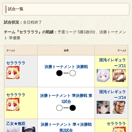
試合一覧
試合状況：
全日程終了
チーム『セララララ』の戦績：
予選リーグ 5勝1敗0分、決勝トーナメン
ト 準優勝
チーム1
結果
チーム2
混沌イレギュラ
セララララ
ーズ11
決勝トーナメント 決勝戦
混沌イレギュラ
セララララ
決勝トーナメント 準決勝戦 第
ーズ14
1試合
乙女★無双
セララララ
決勝トーナメント 準々決勝戦
第2試合