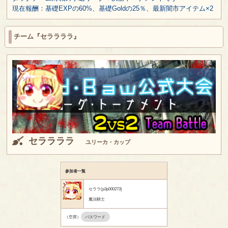
現在報酬：基礎EXPの60%、基礎Goldの25％、最新闇市アイテム×2
チーム『セララララ』
セララララ
ユリーカ・カップ
参加者一覧
セララ(p3p000273)
魔法騎士
（空席）
パスワード