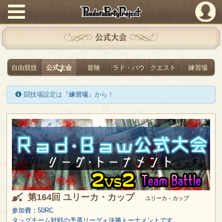
PandoraPartyProject
公式大会
自由競技
公式大会
冒険
ラド・バウ
クエスト
練習場
闘技場設定は『
練習場
』から！
第164回 ユリーカ・カップ
ユリーカ・カップ
参加費：50RC
タッグチーム対戦の予選リーグ＋決勝トーナメントです