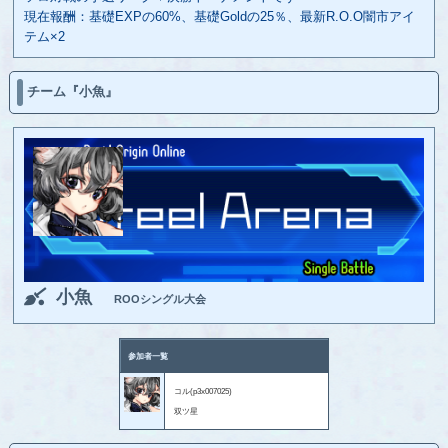
現在報酬：基礎EXPの60%、基礎Goldの25％、最新R.O.O闇市アイ
テム×2
チーム『小魚』
小魚
ROOシングル大会
参加者一覧
コル(p3x007025)
双ツ星