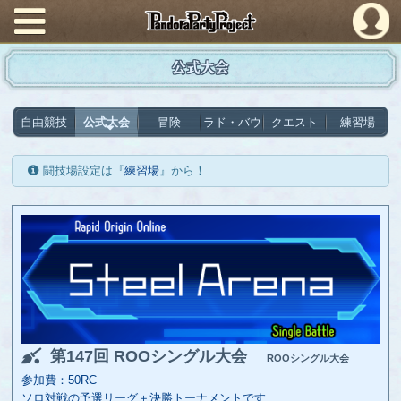
PandoraPartyProject
公式大会
自由競技
公式大会
冒険
ラド・バウ
クエスト
練習場
闘技場設定は『
練習場
』から！
第147回 ROOシングル大会
ROOシングル大会
参加費：50RC
ソロ対戦の予選リーグ＋決勝トーナメントです