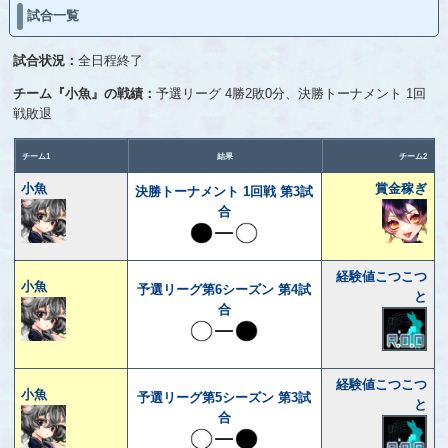
試合一覧
試合状況：
全日程終了
チーム『小魚』の戦績：
予選リーグ 4勝2敗0分、決勝トーナメント 1回
戦敗退
チーム1
結果
チーム2
小魚
賞金稼ぎ
決勝トーナメント 1回戦 第3試
合
経験値こつこつ
小魚
予選リーグ第6シーズン 第4試
と
合
経験値こつこつ
小魚
予選リーグ第5シーズン 第3試
と
合