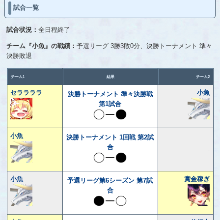
試合一覧
試合状況：
全日程終了
チーム『小魚』の戦績：
予選リーグ 3勝3敗0分、決勝トーナメント 準々
決勝敗退
チーム1
結果
チーム2
セララララ
小魚
決勝トーナメント 準々決勝戦
第1試合
小魚
決勝トーナメント 1回戦 第2試
合
-
小魚
賞金稼ぎ
予選リーグ第6シーズン 第7試
合