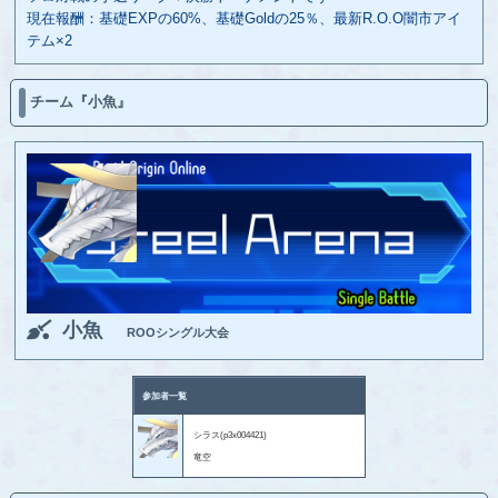
現在報酬：基礎EXPの60%、基礎Goldの25％、最新R.O.O闇市アイ
テム×2
チーム『小魚』
小魚
ROOシングル大会
参加者一覧
シラス(p3x004421)
竜空