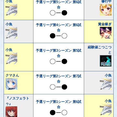
小魚
修行中
予選リーグ第5シーズン 第6試
合
小魚
賞金稼ぎ
予選リーグ第4シーズン 第6試
合
経験値こつこつ
小魚
予選リーグ第3シーズン 第5試
と
合
クマさん
小魚
予選リーグ第2シーズン 第7試
合
『ノスフェラト
小魚
予選リーグ第1シーズン 第6試
ゥ』
合