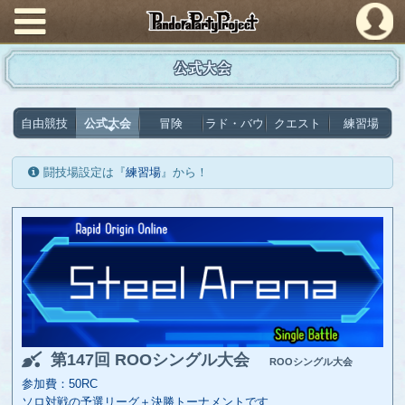
PandoraPartyProject
公式大会
自由競技
公式大会
冒険
ラド・バウ
クエスト
練習場
闘技場設定は『
練習場
』から！
第147回 ROOシングル大会
ROOシングル大会
参加費：50RC
ソロ対戦の予選リーグ＋決勝トーナメントです