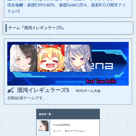
現在報酬：基礎EXPの60%、基礎Goldの25％、最新R.O.O闇市アイ
テム×2
チーム『混沌イレギュラーズ5』
混沌イレギュラーズ5
ROOチーム大会
自動結成チームです。
参加者一覧
サキ(p3x009291)
どいて！ 私がママでちゅよ！