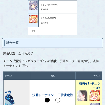
リセリア(p3x005056)
紫の閃光
セララ(p3x000273)
妖精勇者
（空席）
試合一覧
試合状況：
全日程終了
チーム『混沌イレギュラーズ5』の戦績：
予選リーグ 5勝1敗0分、決勝
トーナメント 三位
チーム1
結果
チーム2
混沌イレギュラ
ーズ5
灰色
決勝トーナメント 三位決定戦