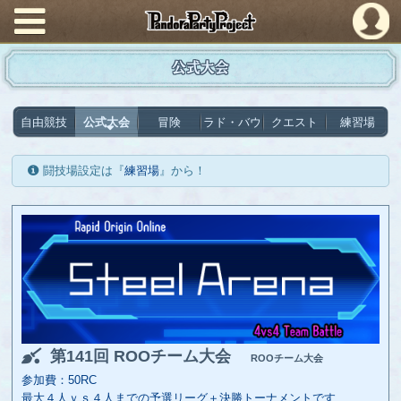
PandoraPartyProject
公式大会
自由競技
公式大会
冒険
ラド・バウ
クエスト
練習場
闘技場設定は『
練習場
』から！
第141回 ROOチーム大会
ROOチーム大会
参加費：50RC
最大４人ｖｓ４人までの予選リーグ＋決勝トーナメントです