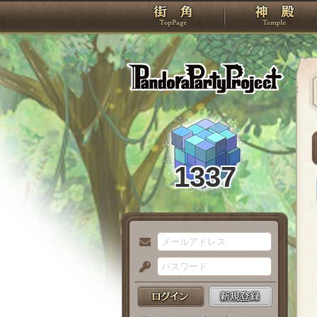
TOP
Pando
1337
メ
ー
パ
ル
ス