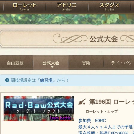
神殿
ローレット
アトリエ
raPartyProject
公式大会
自由競技
公式大会
冒険
ラド・バウ
闘技場設定は『
練習場
』から！
第196回 ロー
ローレット・カップ
参加費：50RC
最大４人ｖｓ４人までの予選
現在報酬：基礎EXPの60%、