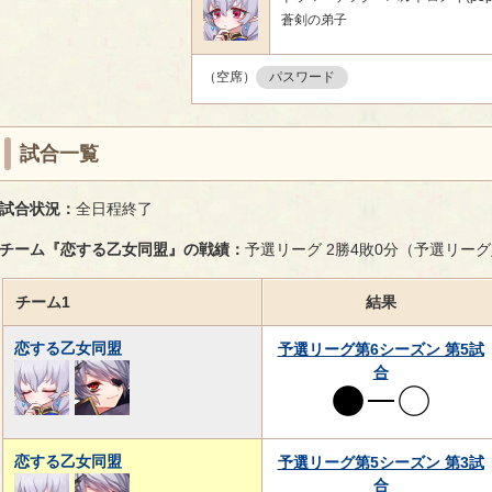
蒼剣の弟子
（空席）
パスワード
試合一覧
試合状況：
全日程終了
チーム『恋する乙女同盟』の戦績：
予選リーグ 2勝4敗0分（予選リー
チーム1
結果
恋する乙女同盟
予選リーグ第6シーズン 第5試
合
恋する乙女同盟
予選リーグ第5シーズン 第3試
合