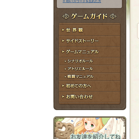
※ ID/パスワードを忘れた方
ア
ワ
ド
ー
レ
ド
ゲームガイド
ス
世界観
サイドストーリー
ゲームマニュアル
シナリオルール
アトリエルール
戦闘マニュアル
初めての方へ
お問い合わせ