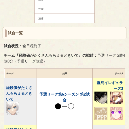
（空席）
（空席）
試合一覧
試合状況：
全日程終了
チーム『経験値がたくさんもらえるときいて』の戦績：
予選リーグ 2勝4
敗0分（予選リーグ敗退）
チーム1
結果
チーム2
混沌イレギュラ
経験値がたくさ
ーズ3
んもらえるとき
予選リーグ第6シーズン 第2試
いて
合