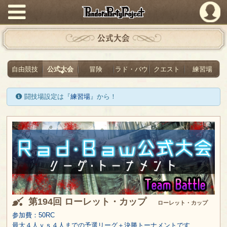
PandoraPartyProject
公式大会
自由競技
公式大会
冒険
ラド・バウ
クエスト
練習場
闘技場設定は『
練習場
』から！
第194回 ローレット・カップ
ローレット・カップ
参加費：50RC
最大４人ｖｓ４人までの予選リーグ＋決勝トーナメントです