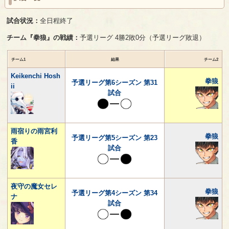
試合状況：
全日程終了
チーム『拳狼』の戦績：
予選リーグ 4勝2敗0分（予選リーグ敗退）
チーム1
結果
チーム2
Keikenchi Hosh
拳狼
予選リーグ第6シーズン 第31
ii
試合
雨宿りの雨宮利
拳狼
予選リーグ第5シーズン 第23
香
試合
夜守の魔女セレ
拳狼
予選リーグ第4シーズン 第34
ナ
試合