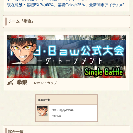
現在報酬：基礎EXPの60%、基礎Goldの25％、最新闇市アイテム×2
チーム『拳狼』
拳狼
レオン・カップ
参加者一覧
日車・迅(p3p007500)
疾風迅狼
試合一覧