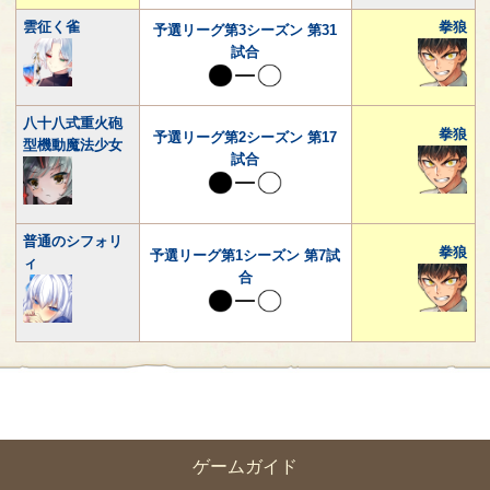
雲征く雀
拳狼
予選リーグ第3シーズン 第31
試合
八十八式重火砲
拳狼
予選リーグ第2シーズン 第17
型機動魔法少女
試合
普通のシフォリ
拳狼
予選リーグ第1シーズン 第7試
ィ
合
ゲームガイド