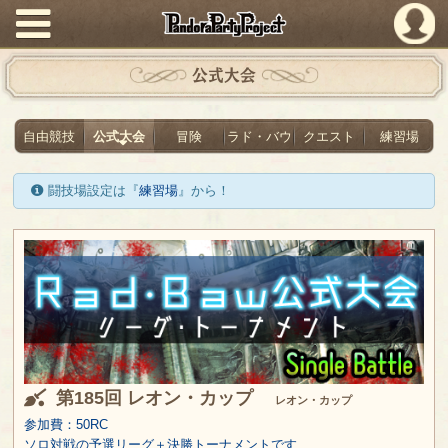
PandoraPartyProject
公式大会
自由競技
公式大会
冒険
ラド・バウ
クエスト
練習場
闘技場設定は『
練習場
』から！
第185回 レオン・カップ
レオン・カップ
参加費：50RC
ソロ対戦の予選リーグ＋決勝トーナメントです