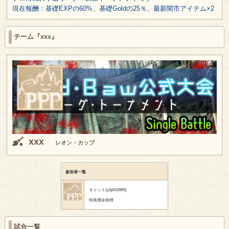
現在報酬：基礎EXPの60%、基礎Goldの25％、最新闇市アイテム×2
チーム『xxx』
xxx
レオン・カップ
参加者一覧
キャット(p3p010955)
特異運命座標
試合一覧