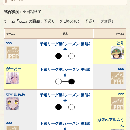
試合状況：
全日程終了
チーム『xxx』の戦績：
予選リーグ 1勝5敗0分（予選リーグ敗退）
チーム1
結果
チーム2
xxx
とり
予選リーグ第6シーズン 第1試
合
がーおー
xxx
予選リーグ第5シーズン 第6試
合
ぴゃあああ
xxx
予選リーグ第4シーズン 第3試
合
頑張れアルムく
xxx
予選リーグ第3シーズン 第1試
ん
合