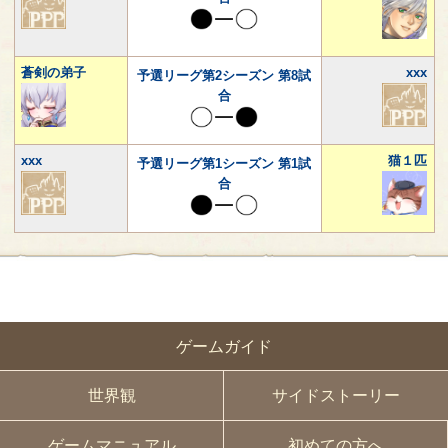
蒼剣の弟子
xxx
予選リーグ第2シーズン 第8試
合
xxx
猫１匹
予選リーグ第1シーズン 第1試
合
ゲームガイド
世界観
サイドストーリー
ゲームマニュアル
初めての方へ