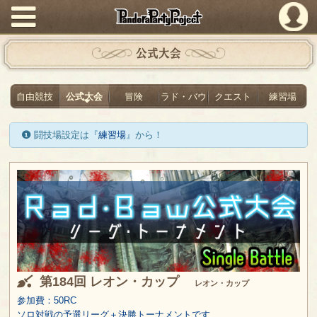
PandoraPartyProject
公式大会
自由競技
公式大会
冒険
ラド・バウ
クエスト
練習場
闘技場設定は『
練習場
』から！
第184回 レオン・カップ
レオン・カップ
参加費：50RC
ソロ対戦の予選リーグ＋決勝トーナメントです