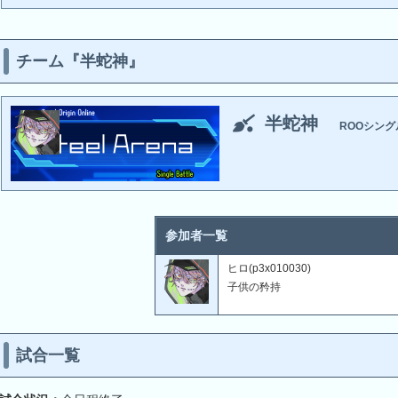
チーム『半蛇神』
半蛇神
ROOシング
参加者一覧
ヒロ(p3x010030)
子供の矜持
試合一覧