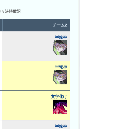
準々決勝敗退
チーム2
半蛇神
半蛇神
文字化け
半蛇神