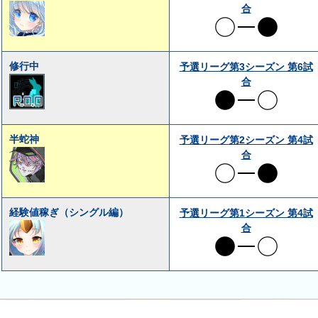
合
修行中
予選リーグ第3シーズン 第6試
合
半蛇神
予選リーグ第2シーズン 第4試
合
経験値稼ぎ（シングル編）
予選リーグ第1シーズン 第4試
合