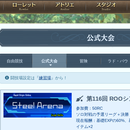
神殿
ローレット
アトリエ
raPartyProject
公式大会
自由競技
公式大会
冒険
ラド・バウ
闘技場設定は『
練習場
』から！
第116回 ROO
参加費：50RC
ソロ対戦の予選リーグ＋決勝
現在報酬：基礎EXPの60%、基
イテム×2