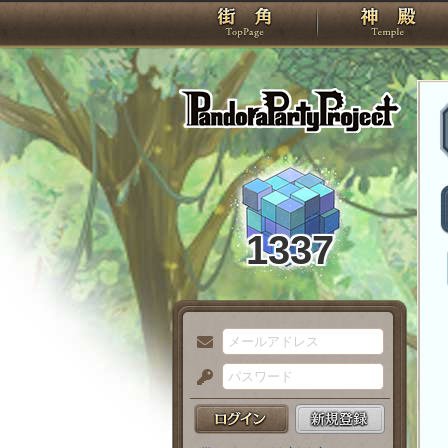
TOP
Pando
1337
メ
ー
パ
ル
ス