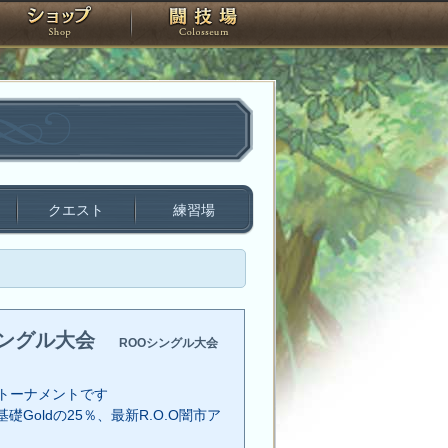
スタジオ
ショップ
闘技場
クエスト
練習場
シングル大会
ROOシングル大会
トーナメントです
礎Goldの25％、最新R.O.O闇市ア