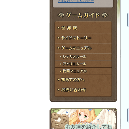
※ ID/パスワードを忘れた方
ア
ワ
ド
ー
レ
ド
ゲームガイド
ス
世界観
サイドストーリー
ゲームマニュアル
シナリオルール
アトリエルール
戦闘マニュアル
初めての方へ
お問い合わせ