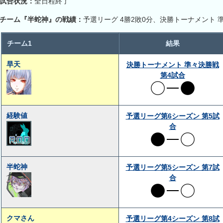
試合状況：
全日程終了
チーム『半蛇神』の戦績：
予選リーグ 4勝2敗0分、決勝トーナメント 
チーム1
結果
旱天
決勝トーナメント 準々決勝戦
第4試合
経験値
予選リーグ第6シーズン 第5試
合
半蛇神
予選リーグ第5シーズン 第7試
合
クマさん
予選リーグ第4シーズン 第8試