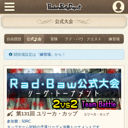
PandoraPartyProject
公式大会
自由競技
公式大会
冒険
ラド・バウ
クエスト
練習場
闘技場設定は『
練習場
』から！
第131回 ユリーカ・カップ
ユリーカ・カップ
参加費：50RC
タッグチーム対戦の予選リーグ＋決勝トーナメントです