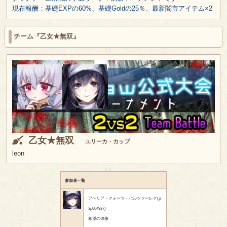
現在報酬：基礎EXPの60%、基礎Goldの25％、最新闇市アイテム×2
チーム『乙女★無双』
乙女★無双
ユリーカ・カップ
leon
参加者一覧
アベリア・クォーツ・バルツァーレク(p
3p004937)
希望の偶像