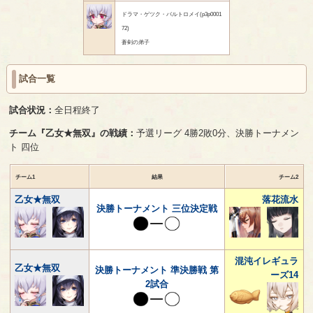
ドラマ・ゲツク・バルトロメイ(p3p0001
72)
蒼剣の弟子
試合一覧
試合状況：
全日程終了
チーム『乙女★無双』の戦績：
予選リーグ 4勝2敗0分、決勝トーナメン
ト 四位
チーム1
結果
チーム2
乙女★無双
落花流水
決勝トーナメント 三位決定戦
混沌イレギュラ
乙女★無双
決勝トーナメント 準決勝戦 第
ーズ14
2試合