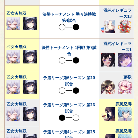
混沌イレギュラ
乙女★無双
決勝トーナメント 準々決勝戦
ーズ13
第4試合
混沌イレギュラ
乙女★無双
決勝トーナメント 1回戦 第7試
ーズ1
合
乙女★無双
藤桜
予選リーグ第6シーズン 第10
試合
乙女★無双
疾風怒濤
予選リーグ第5シーズン 第16
試合
乙女★無双
疾風怒濤
予選リーグ第4シーズン 第15