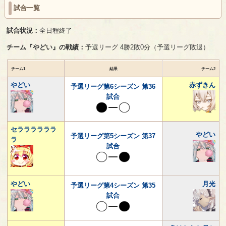
試合一覧
試合状況：
全日程終了
チーム『やどい』の戦績：
予選リーグ 4勝2敗0分（予選リーグ敗退）
チーム1
結果
チーム2
やどい
赤ずきん
予選リーグ第6シーズン 第36
試合
セララララララ
やどい
予選リーグ第5シーズン 第37
ラ
試合
やどい
月光
予選リーグ第4シーズン 第35
試合