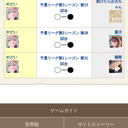
負けたらお兄ち
やどい
予選リーグ第3シーズン 第33
ゃん
試合
やどい
蒼天
予選リーグ第2シーズン 第28
試合
やどい
翡翠
予選リーグ第1シーズン 第31
試合
ゲームガイド
世界観
サイドストーリー