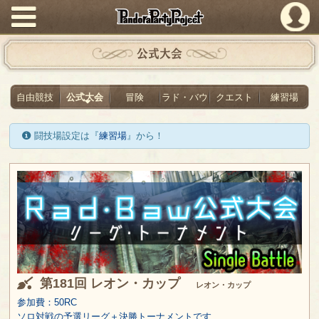
PandoraPartyProject
公式大会
自由競技
公式大会
冒険
ラド・バウ
クエスト
練習場
闘技場設定は『
練習場
』から！
第181回 レオン・カップ
レオン・カップ
参加費：50RC
ソロ対戦の予選リーグ＋決勝トーナメントです