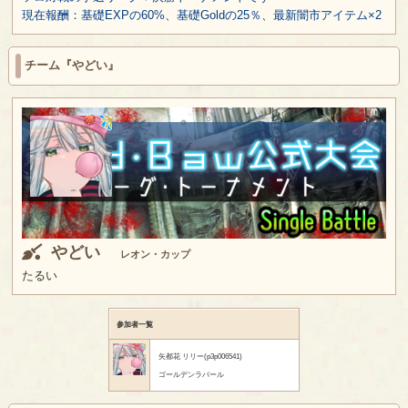
現在報酬：基礎EXPの60%、基礎Goldの25％、最新闇市アイテム×2
チーム『やどい』
やどい
レオン・カップ
たるい
参加者一覧
矢都花 リリー(p3p006541)
ゴールデンラバール