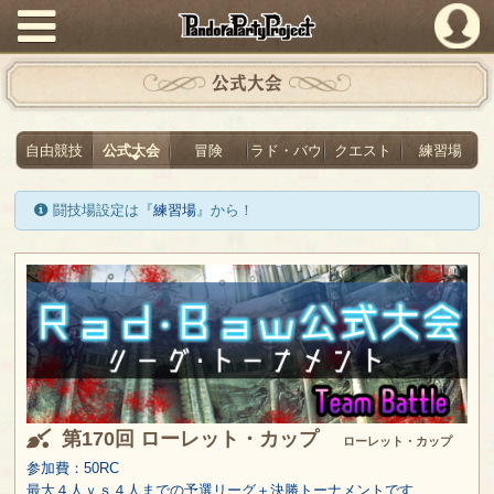
PandoraPartyProject
公式大会
自由競技
公式大会
冒険
ラド・バウ
クエスト
練習場
闘技場設定は『
練習場
』から！
第170回 ローレット・カップ
ローレット・カップ
参加費：50RC
最大４人ｖｓ４人までの予選リーグ＋決勝トーナメントです