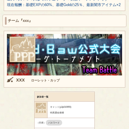
現在報酬：基礎EXPの60%、基礎Goldの25％、最新闇市アイテム×2
チーム『xxx』
xxx
ローレット・カップ
参加者一覧
キャット(p3p010955)
特異運命座標
（空席）
パスワード