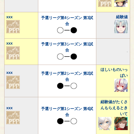
xxx
経験値
予選リーグ第4シーズン 第3試
合
xxx
予選リーグ第3シーズン 第1試
合
-
ほしいものいっ
xxx
予選リーグ第2シーズン 第2試
ぱい
合
経験値がたくさ
xxx
んもらえるとき
予選リーグ第1シーズン 第4試
いて
合