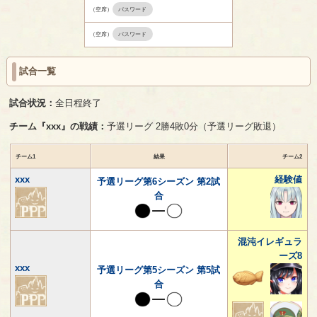
（空席）
パスワード
（空席）
パスワード
試合一覧
試合状況：
全日程終了
チーム『xxx』の戦績：
予選リーグ 2勝4敗0分（予選リーグ敗退）
チーム1
結果
チーム2
xxx
経験値
予選リーグ第6シーズン 第2試
合
混沌イレギュラ
ーズ8
xxx
予選リーグ第5シーズン 第5試
合