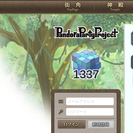
TOP
Pando
1337
メ
ー
パ
ル
ス