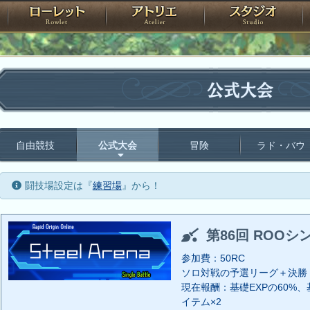
神殿
ローレット
アトリエ
raPartyProject
公式大会
自由競技
公式大会
冒険
ラド・バウ
闘技場設定は『
練習場
』から！
第86回 ROOシ
参加費：50RC
ソロ対戦の予選リーグ＋決勝
現在報酬：基礎EXPの60%、基
イテム×2