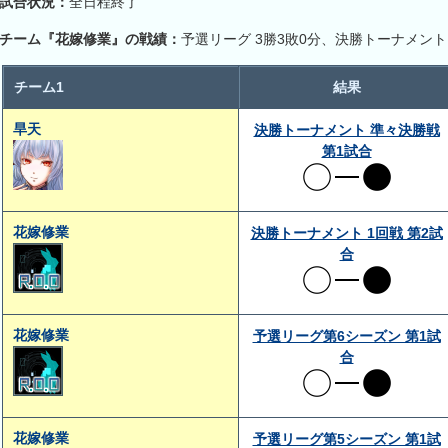
試合状況：
全日程終了
チーム『花嫁修業』の戦績：
予選リーグ 3勝3敗0分、決勝トーナメント
チーム1
結果
旱天
決勝トーナメント 準々決勝戦
第1試合
花嫁修業
決勝トーナメント 1回戦 第2試
合
花嫁修業
予選リーグ第6シーズン 第1試
合
花嫁修業
予選リーグ第5シーズン 第1試