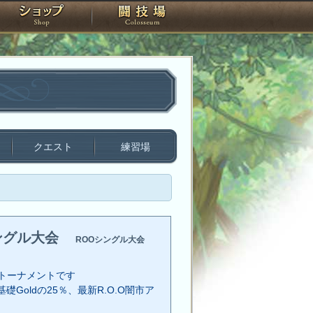
スタジオ
ショップ
闘技場
クエスト
練習場
ングル大会
ROOシングル大会
トーナメントです
礎Goldの25％、最新R.O.O闇市ア