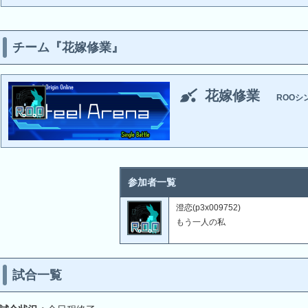
チーム『花嫁修業』
花嫁修業
ROOシ
参加者一覧
澄恋(p3x009752)
もう一人の私
試合一覧