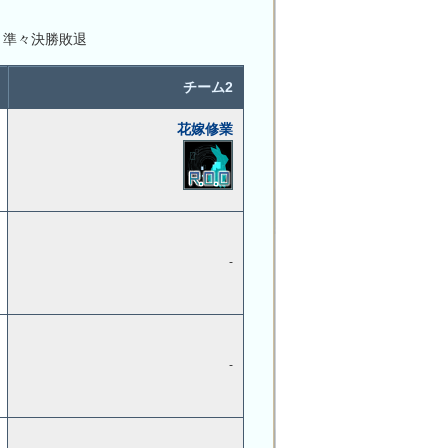
 準々決勝敗退
チーム2
花嫁修業
-
-