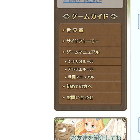
※ ID/パスワードを忘れた方
ア
ワ
ド
ー
レ
ド
ゲームガイド
ス
世界観
サイドストーリー
ゲームマニュアル
シナリオルール
アトリエルール
戦闘マニュアル
初めての方へ
お問い合わせ