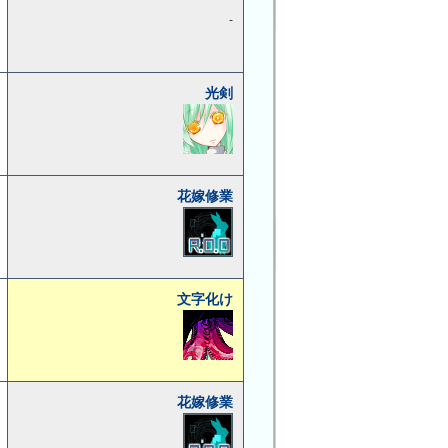
-
光剣
花嫁修業
文字化け
花嫁修業