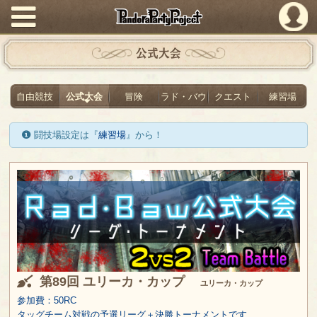
PandoraPartyProject
公式大会
自由競技
公式大会
冒険
ラド・バウ
クエスト
練習場
闘技場設定は『
練習場
』から！
第89回 ユリーカ・カップ
ユリーカ・カップ
参加費：50RC
タッグチーム対戦の予選リーグ＋決勝トーナメントです