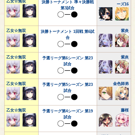
乙女☆無双
決勝トーナメント 準々決勝戦
ーズ16
第3試合
乙女☆無双
紫炎
決勝トーナメント 1回戦 第6試
合
乙女☆無双
紫炎
予選リーグ第6シーズン 第23
試合
乙女☆無双
金色師弟
予選リーグ第5シーズン 第23
試合
乙女☆無双
藤桜
予選リーグ第4シーズン 第19
試合