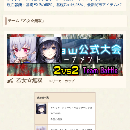
現在報酬：基礎EXPの60%、基礎Goldの25％、最新闇市アイテム×2
チーム『乙女☆無双』
乙女☆無双
ユリーカ・カップ
参加者一覧
アベリア・クォーツ・バルツァーレク(p
3p004937)
希望の偶像
ドラマ・ゲツク・バルトロメイ(p3p0001