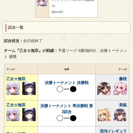
72)
蒼剣の弟子
試合一覧
試合状況：
全日程終了
チーム『乙女☆無双』の戦績：
予選リーグ 6勝0敗0分、決勝トーナメン
ト 優勝
チーム1
結果
チーム2
乙女☆無双
藤桜
決勝トーナメント 決勝戦
乙女☆無双
美狐
決勝トーナメント 準決勝戦 第
2試合
混沌イレギュラ