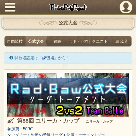
PandoraPartyProject
公式大会
自由競技
公式大会
冒険
ラド・バウ
クエスト
練習場
闘技場設定は『
練習場
』から！
第88回 ユリーカ・カップ
ユリーカ・カップ
参加費：50RC
タッグチーム対戦の予選リーグ＋決勝トーナメントです