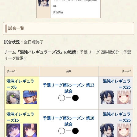
88)
黄昏夢廸
試合一覧
試合状況：
全日程終了
チーム『混沌イレギュラーズ25』の戦績：
予選リーグ 2勝4敗0分（予選
リーグ敗退）
チーム1
結果
チーム2
混沌イレギュラ
混沌イレギュラ
予選リーグ第6シーズン 第13
ーズ6
ーズ25
試合
混沌イレギュラ
混沌イレギュラ
予選リーグ第5シーズン 第18
ーズ15
ーズ25
試合