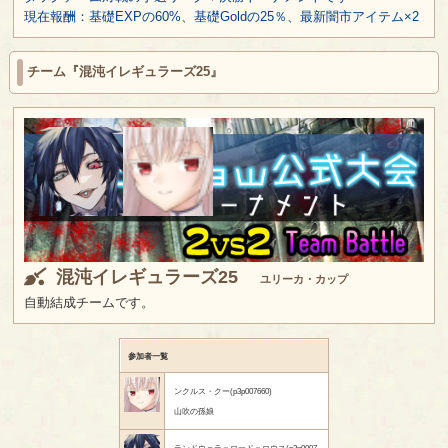
現在報酬：基礎EXPの60%、基礎Goldの25％、最新闇市アイテム×2
チーム『混沌イレギュラーズ25』
混沌イレギュラーズ25
ユリーカ・カップ
自動結成チームです。
参加者一覧
ンクルス・クー(p3p007660)
山吹の孫娘
ランドウェラ＝ロード＝ロウス(p3p0007