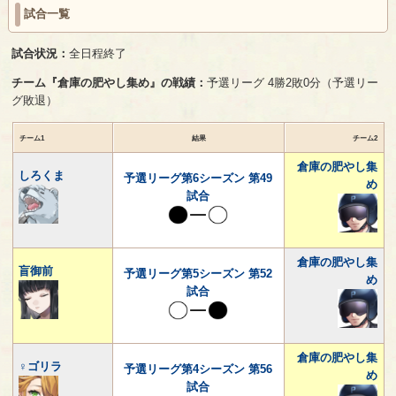
試合一覧
試合状況：
全日程終了
チーム『倉庫の肥やし集め』の戦績：
予選リーグ 4勝2敗0分（予選リー
グ敗退）
チーム1
結果
チーム2
倉庫の肥やし集
しろくま
予選リーグ第6シーズン 第49
め
試合
倉庫の肥やし集
盲御前
予選リーグ第5シーズン 第52
め
試合
倉庫の肥やし集
♀ゴリラ
予選リーグ第4シーズン 第56
め
試合