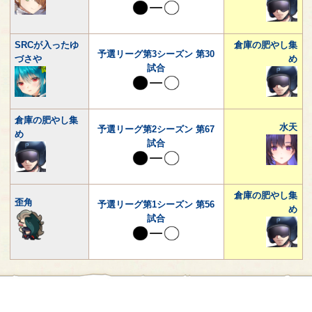
SRCが入ったゆ
倉庫の肥やし集
予選リーグ第3シーズン 第30
づさや
め
試合
倉庫の肥やし集
水天
予選リーグ第2シーズン 第67
め
試合
倉庫の肥やし集
歪角
予選リーグ第1シーズン 第56
め
試合