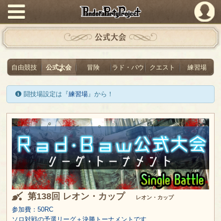
PandoraPartyProject
公式大会
自由競技
公式大会
冒険
ラド・バウ
クエスト
練習場
闘技場設定は『
練習場
』から！
第138回 レオン・カップ
レオン・カップ
参加費：50RC
ソロ対戦の予選リーグ＋決勝トーナメントです