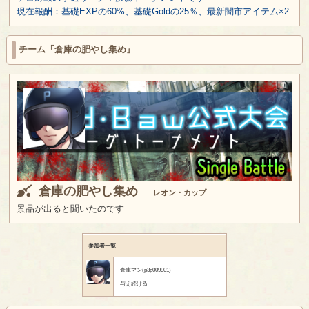
現在報酬：基礎EXPの60%、基礎Goldの25％、最新闇市アイテム×2
チーム『倉庫の肥やし集め』
倉庫の肥やし集め
レオン・カップ
景品が出ると聞いたのです
参加者一覧
倉庫マン(p3p009901)
与え続ける