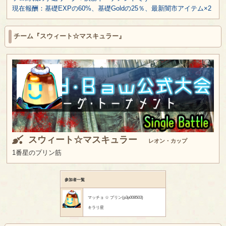
現在報酬：基礎EXPの60%、基礎Goldの25％、最新闇市アイテム×2
チーム『スウィート☆マスキュラー』
スウィート☆マスキュラー
レオン・カップ
1番星のプリン筋
参加者一覧
マッチョ ☆ プリン(p3p008503)
キラリ星