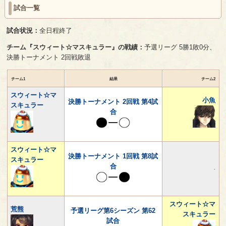
試合一覧
試合状況：
全日程終了
チーム『スウィート☆マスキュラー』の戦績：
予選リーグ 5勝1敗0分、
決勝トーナメント 2回戦敗退
チーム1
結果
チーム2
スウィート☆マ
小魚
決勝トーナメント 2回戦 第4試
スキュラー
合
スウィート☆マ
決勝トーナメント 1回戦 第8試
スキュラー
合
-
スウィート☆マ
荒熊
予選リーグ第6シーズン 第62
スキュラー
試合