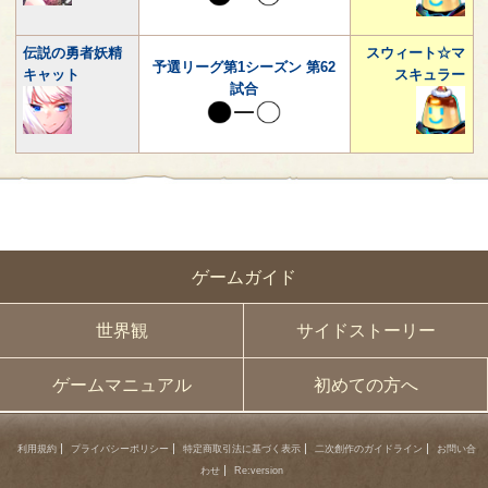
伝説の勇者妖精
スウィート☆マ
予選リーグ第1シーズン 第62
キャット
スキュラー
試合
ゲームガイド
世界観
サイドストーリー
ゲームマニュアル
初めての方へ
利用規約
プライバシーポリシー
特定商取引法に基づく表示
二次創作のガイドライン
お問い合
わせ
Re:version