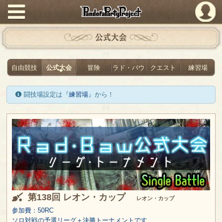
PandoraPartyProject
公式大会
自由競技
公式大会
冒険
ラド・バウ
クエスト
練習場
闘技場設定は『
練習場
』から！
第138回 レオン・カップ
レオン・カップ
参加費：50RC
ソロ対戦の予選リーグ＋決勝トーナメントです