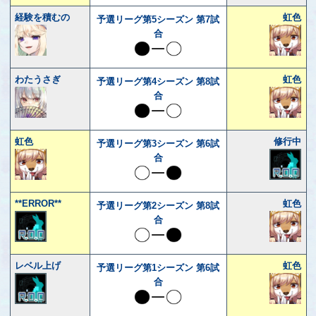
経験を積むの
虹色
予選リーグ第5シーズン 第7試
合
わたうさぎ
虹色
予選リーグ第4シーズン 第8試
合
虹色
修行中
予選リーグ第3シーズン 第6試
合
**ERROR**
虹色
予選リーグ第2シーズン 第8試
合
レベル上げ
虹色
予選リーグ第1シーズン 第6試
合