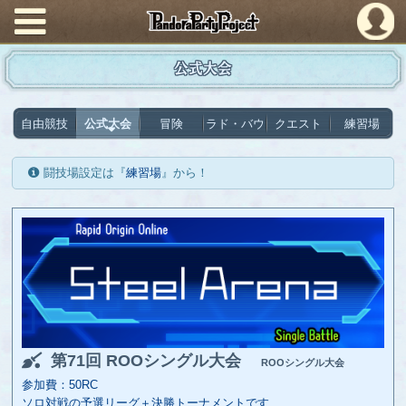
PandoraPartyProject
公式大会
自由競技
公式大会
冒険
ラド・バウ
クエスト
練習場
闘技場設定は『
練習場
』から！
第71回 ROOシングル大会
ROOシングル大会
参加費：50RC
ソロ対戦の予選リーグ＋決勝トーナメントです