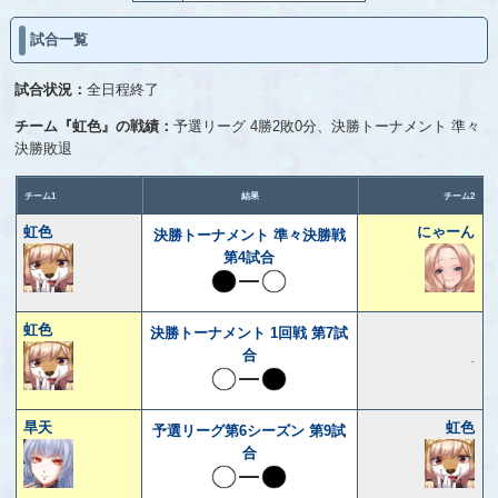
試合一覧
試合状況：
全日程終了
チーム『虹色』の戦績：
予選リーグ 4勝2敗0分、決勝トーナメント 準々
決勝敗退
チーム1
結果
チーム2
虹色
にゃーん
決勝トーナメント 準々決勝戦
第4試合
虹色
決勝トーナメント 1回戦 第7試
合
-
旱天
虹色
予選リーグ第6シーズン 第9試
合