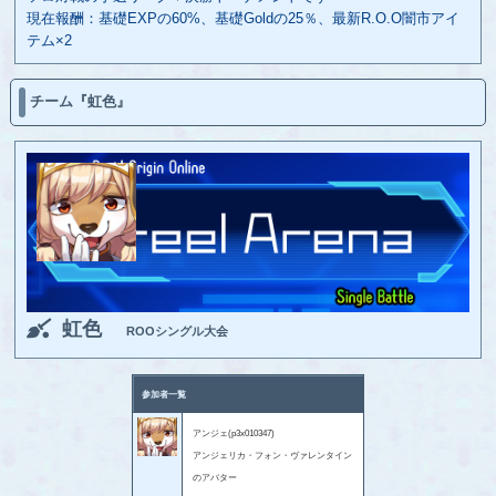
現在報酬：基礎EXPの60%、基礎Goldの25％、最新R.O.O闇市アイ
テム×2
チーム『虹色』
虹色
ROOシングル大会
参加者一覧
アンジェ(p3x010347)
アンジェリカ・フォン・ヴァレンタイン
のアバター