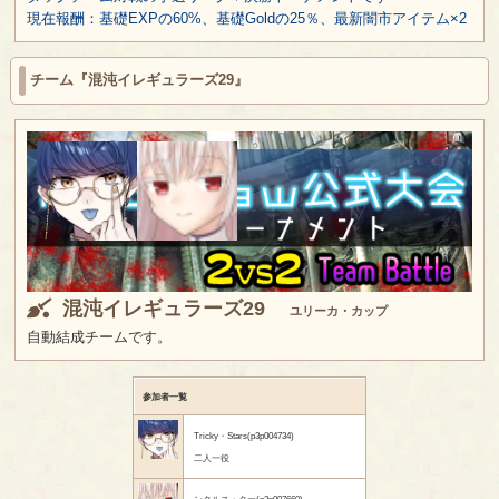
現在報酬：基礎EXPの60%、基礎Goldの25％、最新闇市アイテム×2
チーム『混沌イレギュラーズ29』
混沌イレギュラーズ29
ユリーカ・カップ
自動結成チームです。
参加者一覧
Tricky・Stars(p3p004734)
二人一役
ンクルス・クー(p3p007660)