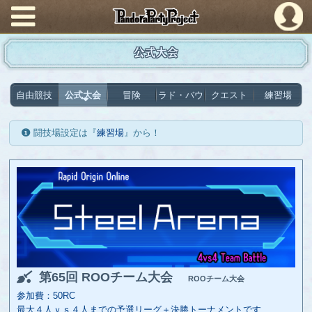
PandoraPartyProject
公式大会
自由競技
公式大会
冒険
ラド・バウ
クエスト
練習場
闘技場設定は『
練習場
』から！
第65回 ROOチーム大会
ROOチーム大会
参加費：50RC
最大４人ｖｓ４人までの予選リーグ＋決勝トーナメントです