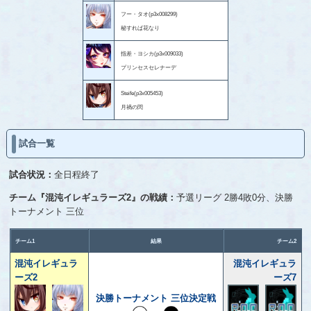
フー・タオ(p3x008299)
秘すれば花なり
指差・ヨシカ(p3x009033)
プリンセスセレナーデ
Steife(p3x005453)
月禍の閃
試合一覧
試合状況：
全日程終了
チーム『混沌イレギュラーズ2』の戦績：
予選リーグ 2勝4敗0分、決勝
トーナメント 三位
チーム1
結果
チーム2
混沌イレギュラ
混沌イレギュラ
ーズ2
ーズ7
決勝トーナメント 三位決定戦