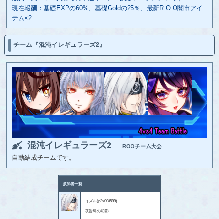
現在報酬：基礎EXPの60%、基礎Goldの25％、最新R.O.O闇市アイ
テム×2
チーム『混沌イレギュラーズ2』
混沌イレギュラーズ2
ROOチーム大会
自動結成チームです。
参加者一覧
イズル(p3x008599)
夜告鳥の幻影