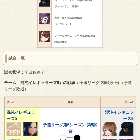
ヴァルハラより帰還す
黒水・奈々美(p3p009198)
パープルハート
シャールカーニ・レーカ(p3p010392)
緋夜の魔竜
試合一覧
試合状況：
全日程終了
チーム『混沌イレギュラーズ9』の戦績：
予選リーグ 2勝4敗0分（予選
リーグ敗退）
チーム1
結果
チーム2
混沌イレギュラ
混沌イレギュラ
ーズ5
ーズ9
予選リーグ第6シーズン 第9試
合