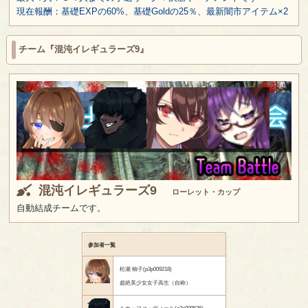
現在報酬：基礎EXPの60%、基礎Goldの25％、最新闇市アイテム×2
チーム『混沌イレギュラーズ9』
混沌イレギュラーズ9
ローレット・カップ
自動結成チームです。
参加者一覧
松瀬 柚子(p3p009218)
超絶美少女女子高生（自称）
ルナ・ファ・ディール(p3p009526)