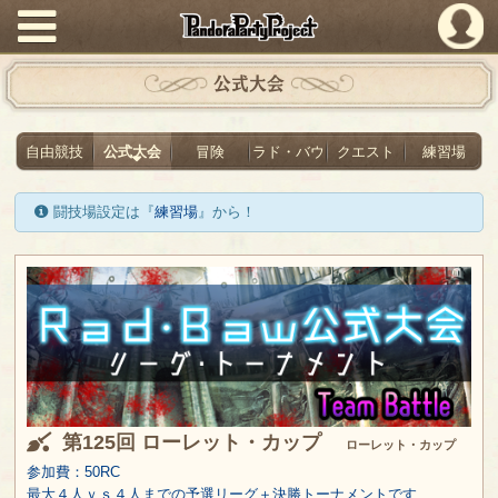
PandoraPartyProject
公式大会
自由競技
公式大会
冒険
ラド・バウ
クエスト
練習場
闘技場設定は『
練習場
』から！
第125回 ローレット・カップ
ローレット・カップ
参加費：50RC
最大４人ｖｓ４人までの予選リーグ＋決勝トーナメントです