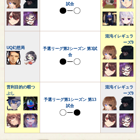
試合
混沌イレギュラ
ーズ9
UQ幻想局
予選リーグ第2シーズン 第3試
合
営利目的の暇つ
混沌イレギュラ
ぶし
ーズ9
予選リーグ第1シーズン 第13
試合