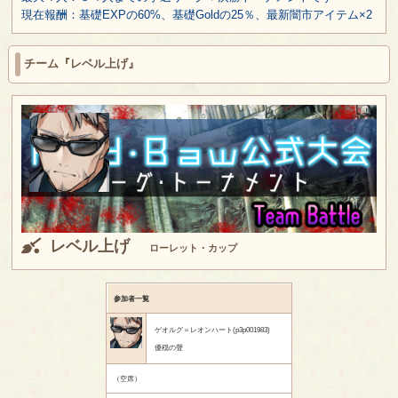
現在報酬：基礎EXPの60%、基礎Goldの25％、最新闇市アイテム×2
チーム『レベル上げ』
レベル上げ
ローレット・カップ
参加者一覧
ゲオルグ＝レオンハート(p3p001983)
優穏の聲
（空席）