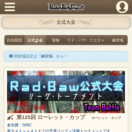
PandoraPartyProject
公式大会
自由競技
公式大会
冒険
ラド・バウ
クエスト
練習場
闘技場設定は『
練習場
』から！
第125回 ローレット・カップ
ローレット・カップ
参加費：50RC
最大４人ｖｓ４人までの予選リーグ＋決勝トーナメントです