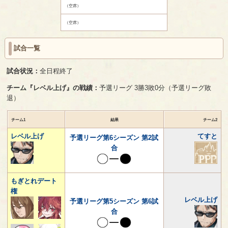
（空席）
（空席）
試合一覧
試合状況：
全日程終了
チーム『レベル上げ』の戦績：
予選リーグ 3勝3敗0分（予選リーグ敗
退）
チーム1
結果
チーム2
レベル上げ
てすと
予選リーグ第6シーズン 第2試
合
もぎとれデート
権
レベル上げ
予選リーグ第5シーズン 第6試
合