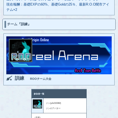
現在報酬：基礎EXPの60%、基礎Goldの25％、最新R.O.O闇市アイ
テム×2
チーム『訓練』
訓練
ROOチーム大会
参加者一覧
ジン(p3x010382)
ジンのアバター
（空席）