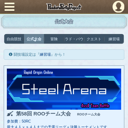
PandoraPartyProject
公式大会
自由競技
公式大会
冒険
ラド・バウ
クエスト
練習場
闘技場設定は『
練習場
』から！
第58回 ROOチーム大会
ROOチーム大会
参加費：50RC
最大４人ｖｓ４人までの予選リーグ＋決勝トーナメントです