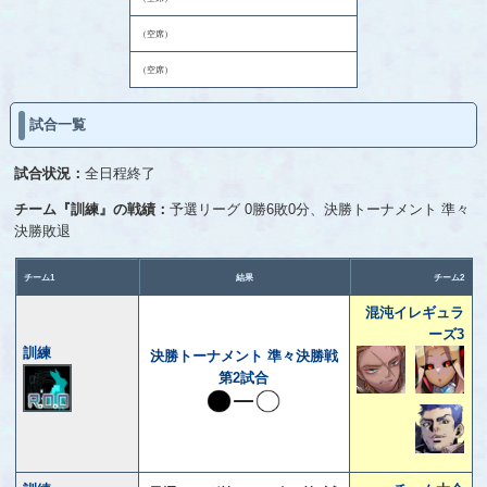
（空席）
（空席）
試合一覧
試合状況：
全日程終了
チーム『訓練』の戦績：
予選リーグ 0勝6敗0分、決勝トーナメント 準々
決勝敗退
チーム1
結果
チーム2
混沌イレギュラ
ーズ3
訓練
決勝トーナメント 準々決勝戦
第2試合