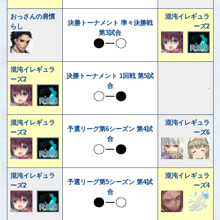
おっさんの肩慣
混沌イレギュラ
決勝トーナメント 準々決勝戦
らし
ーズ2
第3試合
混沌イレギュラ
決勝トーナメント 1回戦 第5試
ーズ2
合
-
混沌イレギュラ
混沌イレギュラ
予選リーグ第6シーズン 第4試
ーズ2
ーズ6
合
混沌イレギュラ
混沌イレギュラ
予選リーグ第5シーズン 第4試
ーズ2
ーズ4
合