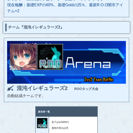
現在報酬：基礎EXPの60%、基礎Goldの25％、最新R.O.O闇市アイ
テム×2
チーム『混沌イレギュラーズ2』
混沌イレギュラーズ2
ROOタッグ大会
自動結成チームです。
参加者一覧
黒子(p3x008597)
書類作業缶詰用