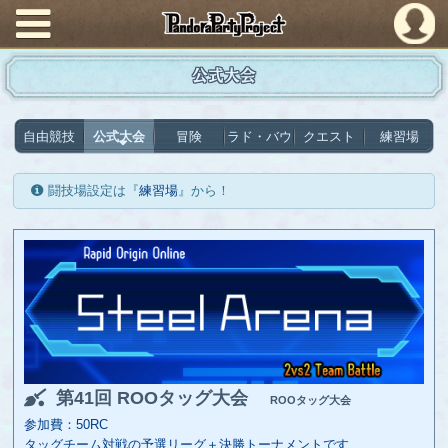
PandoraPartyProject
公式大会
自由競技
公式大会
冒険
ラド・バウ
クエスト
練習場
闘技場設定は『
練習場
』から！
第41回 ROOタッグ大会
ROOタッグ大会
参加費：50RC
タッグチーム対戦の予選リーグ＋決勝トーナメントです