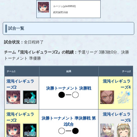
ルージュ(p3x009532)
絶対妹黙示録
試合一覧
試合状況：
全日程終了
チーム『混沌イレギュラーズ2』の戦績：
予選リーグ 3勝3敗0分、決勝
トーナメント 準優勝
チーム1
結果
チーム2
混沌イレギュラ
混沌イレギュラ
ーズ2
ーズ4
決勝トーナメント 決勝戦
混沌イレギュラ
混沌イレギュラ
決勝トーナメント 準決勝戦 第
ーズ2
ーズ6
2試合