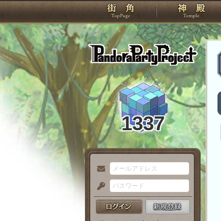
TOP
Pando
1337
メ
ー
パ
ル
ス