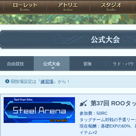
神殿
ローレット
アトリエ
raPartyProject
公式大会
自由競技
公式大会
冒険
ラド・バウ
闘技場設定は『
練習場
』から！
第37回 ROOタ
参加費：50RC
タッグチーム対戦の予選リー
現在報酬：基礎EXPの60%、基
イテム×2