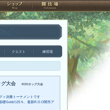
スタジオ
ショップ
闘技場
クエスト
練習場
ッグ大会
ROOタッグ大会
グ＋決勝トーナメントです
礎Goldの25％、最新R.O.O闇市ア