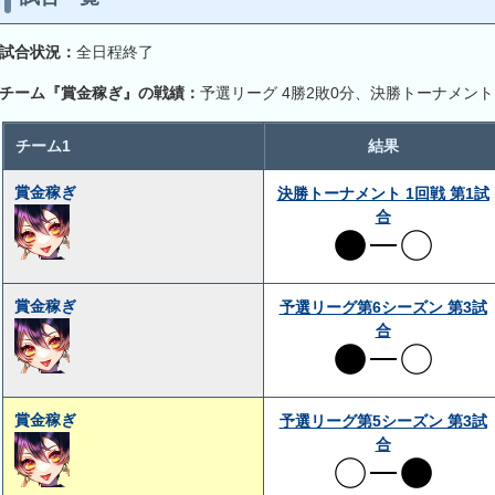
試合状況：
全日程終了
チーム『賞金稼ぎ』の戦績：
予選リーグ 4勝2敗0分、決勝トーナメント
チーム1
結果
賞金稼ぎ
決勝トーナメント 1回戦 第1試
合
賞金稼ぎ
予選リーグ第6シーズン 第3試
合
賞金稼ぎ
予選リーグ第5シーズン 第3試
合